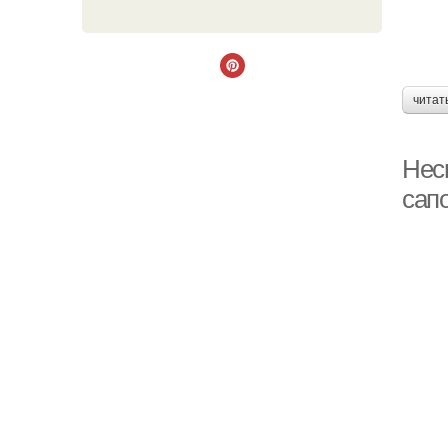
читат
Неск
сап