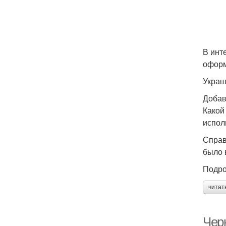
В инт
оформ
Украш
Добав
Какой
испол
Справ
было 
Подро
читат
Черн