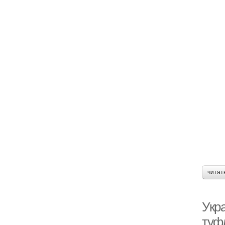
читат
Укр
туф