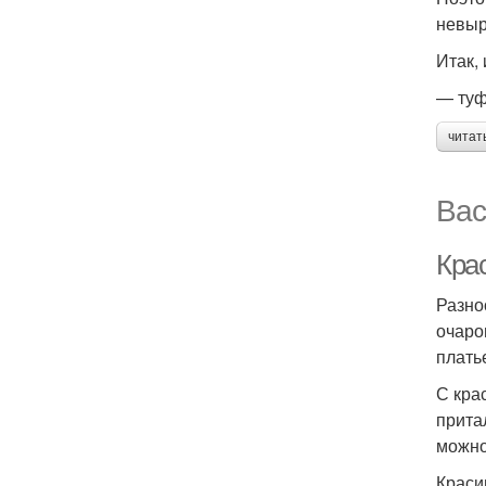
невыр
Итак,
— туф
читат
Вас
Кра
Разно
очаро
плать
С кра
прита
можно
Краси