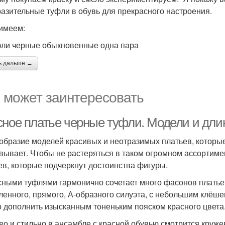
азительные туфли в обувь для прекрасного настроения.
 имеем:
ли черные обыкновенные одна пара
ь дальше →
 может заинтересовать
сное платье черные туфли. Модели и дли
образие моделей красивых и неотразимых платьев, которые
вывает. Чтобы не растеряться в таком огромном ассортиме
ев, которые подчеркнут достоинства фигуры.
сными туфлями гармонично сочетает много фасонов платье
ленного, прямого, А-образного силуэта, с небольшим клёше
 дополнить изысканным тоненьким пояском красного цвета
во и стильно в ансамбле с красной обувью смотрится круже