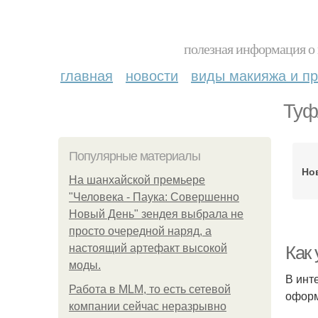
полезная информация о 
главная
новости
виды макияжа и пр
Туф
Популярные материалы
Но
На шанхайской премьере
"Человека - Паука: Совершенно
Новый День" зендея выбрала не
просто очередной наряд, а
настоящий артефакт высокой
Как
моды.
В инт
Работа в MLM, то есть сетевой
оформ
компании сейчас неразрывно