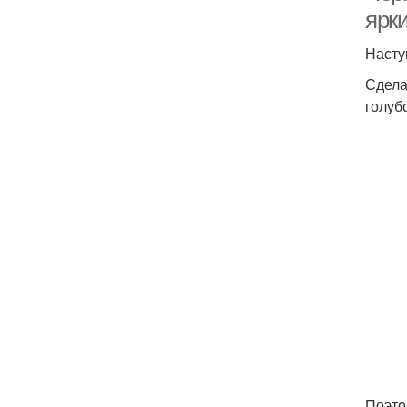
ярк
Насту
Сдела
голуб
Поэто