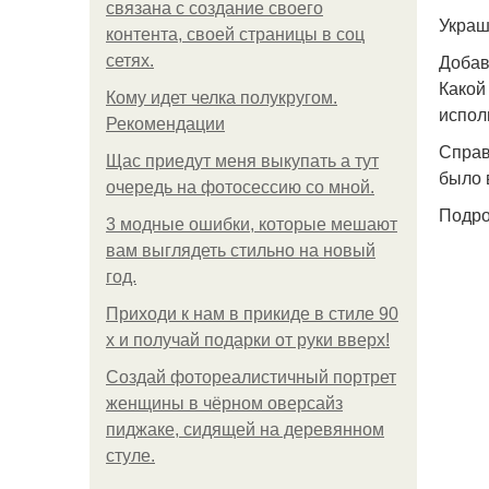
связана с создание своего
Украш
контента, своей страницы в соц
Добав
сетях.
Какой
Кому идет челка полукругом.
испол
Рекомендации
Справ
Щас приедут меня выкупать а тут
было 
очередь на фотосессию со мной.
Подро
3 модные ошибки, которые мешают
вам выглядеть стильно на новый
год.
Приходи к нам в прикиде в стиле 90
х и получай подарки от руки вверх!
Создай фотореалистичный портрет
женщины в чёрном оверсайз
пиджаке, сидящей на деревянном
стуле.