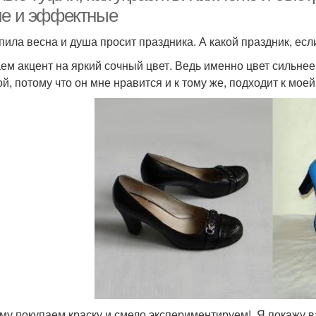
ие и эффектные
пила весна и душа просит праздника. А какой праздник, ес
ем акцент на яркий сочный цвет. Ведь именно цвет сильнее
ой, потому что он мне нравится и к тому же, подходит к мое
му покупаем краску и смело экспериментируем! Я покажу ва