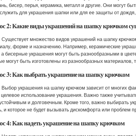
кань, бисер, перья, керамика, металл и другие. Они могут б
 служить для украшения шапки или для ее защиты от дождя,
ос 2: Какие виды украшений на шапку крючком су
: Существует множество видов украшений на шапку крючко
иалу, форме и назначению. Например, керамические украшен
 а бисерные украшения могут быть разнообразными в цвет
ые могут быть изготовлены из разнообразных материалов, так
ос 3: Как выбрать украшение на шапку крючком
: Выбор украшения на шапку крючком зависит от многих факт
и целевое использование украшения. Важно также учитывать
устойчивым и долговечным. Кроме того, важно выбирать ук
ь, и которое не будет вызывать дискомфорта или проблем пр
ос 4: Как надеть украшение на шапку крючком