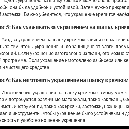
: Надеть украшение на шапку крючком можно очень просто.
чтобы она была удобной и устойчивой. Затем нужно прикреп
й застежки. Важно убедиться, что украшение крепится надёж
ос 5: Как ухаживать за украшением на шапку крю
: Уход за украшением на шапку крючком зависит от материал
ть за тем, чтобы украшение было защищено от влаги, прям
ждений. Если украшение изготовлено из ткани, его можно с
й программе. Если украшение изготовлено из бисера или ке
и и чистящего средства.
ос 6: Как изготовить украшение на шапку крючком
: Изготовление украшения на шапку крючком самому может 
 вам потребуются различные материалы, такие как ткань, би
 иметь инструменты, такие как крючки, застежки, ножницы,
иал и инструменты, чтобы украшение было устойчивым и д
асность и удобство ношения украшения.