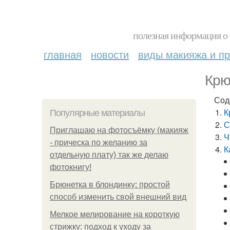
полезная информация о 
главная
новости
виды макияжа и пр
Крю
Сод
К
Популярные материалы
С
Приглашаю на фотосъёмку (макияж
Ч
- прическа по желанию за
К
отдельную плату) так же делаю
фотокнигу!
Брюнетка в блондинку: простой
способ изменить свой внешний вид
Мелкое мелирование на короткую
стрижку: подход к уходу за