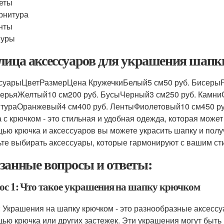
еты
рнитура
нты
уры
лица аксессуаров для украшения шапк
суарыЦветРазмерЦена КружечкиБелый5 см50 руб. БисерыР
ПерьяЖелтый10 см200 руб. БусыЧерный3 см250 руб. Камни
тураОранжевый4 см400 руб. ЛентыФиолетовый10 см450 ру
 с крючком - это стильная и удобная одежда, которая может 
ью крючка и аксессуаров вы можете украсить шапку и пол
ьте выбирать аксессуары, которые гармонируют с вашим ст
занные вопросы и ответы:
ос 1: Что такое украшения на шапку крючком
: Украшения на шапку крючком - это разнообразные аксессу
ью крючка или других застежек. Эти украшения могут быть 