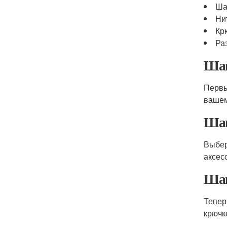
Ша
Ни
Кр
Ра
Шаг
Первы
вашем
Шаг
Выбер
аксес
Шаг
Тепер
крючк