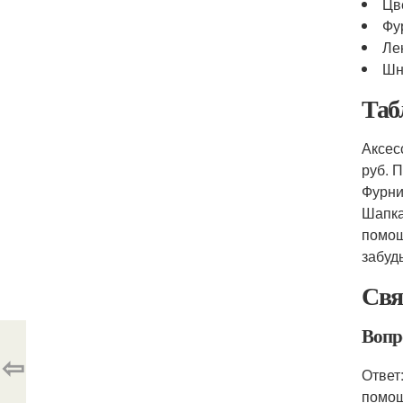
Цв
Фу
Ле
Шн
Таб
Аксес
руб. 
Фурни
Шапка
помощ
забуд
Свя
Вопр
⇦
Ответ
помощ