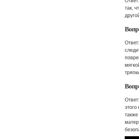
Ответ
так, 
друго
Вопр
Ответ
следи
повре
мягко
тряпк
Вопр
Ответ
этого
также
матер
безоп