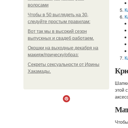
волосами
К
Чтобы в 50 выглядеть на 30,
К
следуйте простым правилам:
Вот так мы в высокий сезон
выпускных и свадеб работаем.
Окошки на выходные декабря на
макияж/прическу/образ:
К
Секреты сексуальности от Ирины
Крю
Хакамады.
Шапки
этой 
аксес
Мат
Чтобы