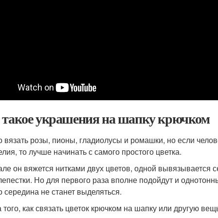
 такое украшения на шапку крючком
 вязать розы, пионы, гладиолусы и ромашки, но если челов
елия, то лучше начинать с самого простого цветка.
але он вяжется нитками двух цветов, одной вывязывается 
лепестки. Но для первого раза вполне подойдут и однотонны
о середина не станет выделяться.
 того, как связать цветок крючком на шапку или другую вещ