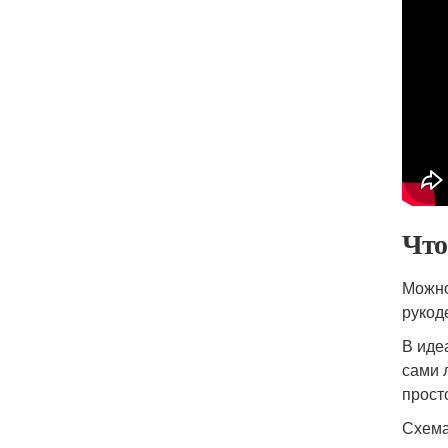
Что
Можно
рукод
В иде
сами 
прост
Схема