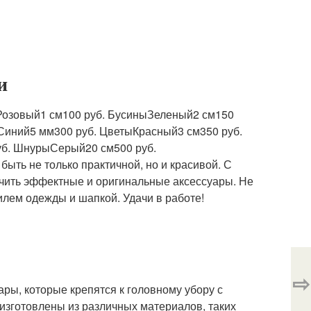
и
озовый1 см100 руб. БусиныЗеленый2 см150
Синий5 мм300 руб. ЦветыКрасный3 см350 руб.
б. ШнурыСерый20 см500 руб.
быть не только практичной, но и красивой. С
учить эффектные и оригинальные аксессуары. Не
илем одежды и шапкой. Удачи в работе!
⇨
ары, которые крепятся к головному убору с
изготовлены из различных материалов, таких