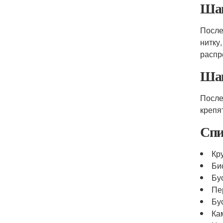
Шаг
После
нитку
распр
Шаг
После
крепя
Спи
Кр
Би
Бу
Пе
Бу
Ка