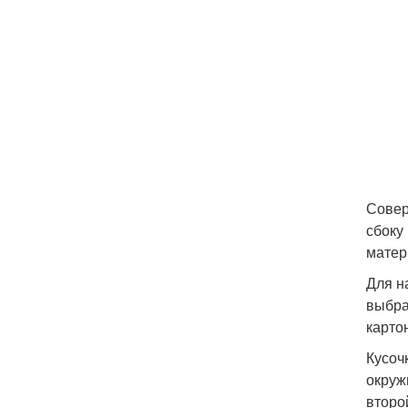
Совер
сбоку
матер
Для н
выбра
карто
Кусоч
окруж
второ