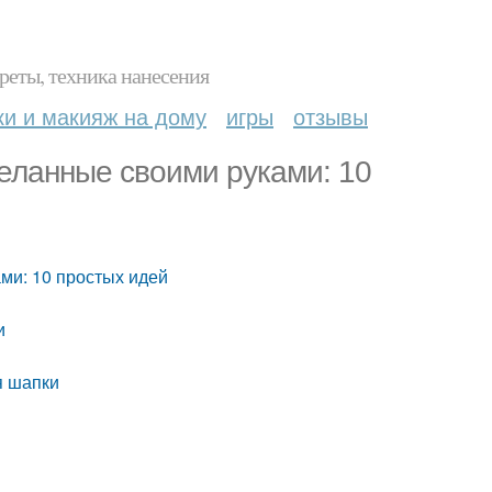
реты, техника нанесения
ки и макияж на дому
игры
отзывы
еланные своими руками: 10
ми: 10 простых идей
и
я шапки