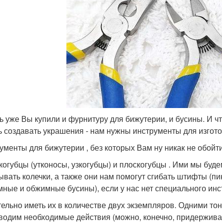
ь уже Вы купили и фурнитуру для бижутерии, и бусины. И чт
ь создавать украшения - нам нужны инструменты для изгот
ументы для бижутерии , без которых Вам ну никак не обойтис
нкогубцы (утконосы, узкогубцы) и плоскогубцы . Ими мы бу
ывать колечки, а также они нам помогут сгибать штифты (п
мные и обжимные бусины), если у нас нет специального инс
ельно иметь их в количестве двух экземпляров. Одними тон
водим необходимые действия (можно, конечно, придерживать