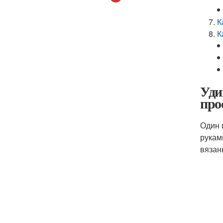
К
К
Уди
про
Один 
рукам
вязан