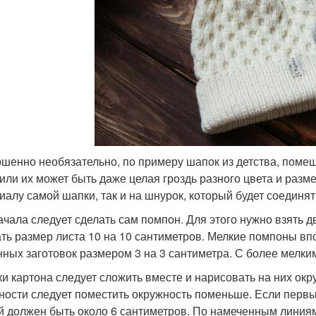
шенно необязательно, по примеру шапок из детства, поме
 или их может быть даже целая гроздь разного цвета и разм
иалу самой шапки, так и на шнурок, который будет соединят
ачала следует сделать сам помпон. Для этого нужно взять д
ть размер листа 10 на 10 сантиметров. Мелкие помпоны вп
нных заготовок размером 3 на 3 сантиметра. С более мелки
ки картона следует сложить вместе и нарисовать на них ок
ности следует поместить окружность поменьше. Если первый
й должен быть около 6 сантиметров. По намеченным линиям