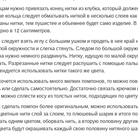
ьцам нужно привязать конец нитки из клубка, который долже
е кольца следует обматывать ниткой в несколько слоев как
аны нитки, тем пушистее и объемнее будет само изделие. В 
рно в 12 сантиметров.
 следует взять иглу с большим ушком и продеть в нее край 
лой окружности и слегка стянуть. Следом по большой окружн
на нужно немного раздвинуть. Нитку, идущую по малой окруж
ать. Разрезанные нитки следует распушить с помощью паль
ендуется использовать нитки такого же цвета.
хочется использовать много мелких помпонов, то можно по
ь или сделать самостоятельно. Достаточно связать крючком
 можно сплести косу из толстых ниток, подходящих по цвету
 сделать помпон более оригинальным, можно использовать 
цветные нити слой за слоем, то плюшевый шарик в итоге п
ать одним цветом, оборвать нить, а вторую половину други
цвета будут окрашивать каждый свою половину нитяного ша