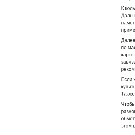
К кол
Дальш
намот
приме
Далее
по ма
карто
завяз
реком
Если 
купит
Также
Чтобы
разно
обмот
этом 