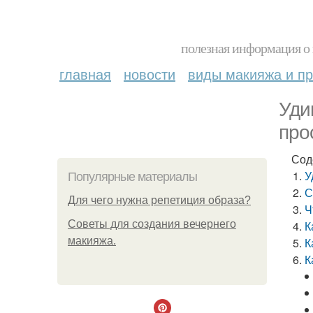
полезная информация о 
главная
новости
виды макияжа и пр
Уди
про
Сод
У
Популярные материалы
С
Для чего нужна репетиция образа?
Ч
Советы для создания вечернего
К
макияжа.
К
К