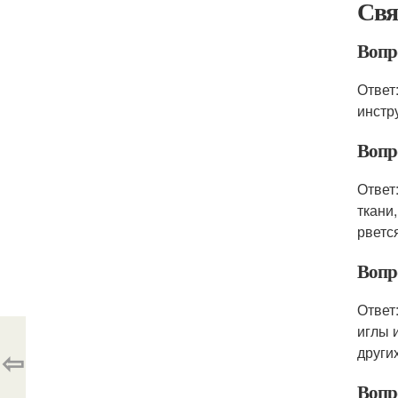
Свя
Вопр
Ответ
инстр
Вопр
Ответ
ткани
рветс
Вопр
Ответ
иглы 
други
⇦
Вопр