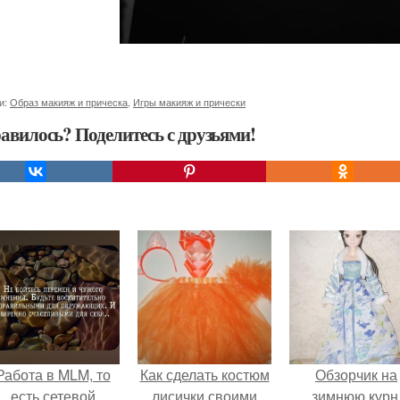
и:
Образ макияж и прическа
,
Игры макияж и прически
авилось? Поделитесь с друзьями!
Работа в MLM, то
Как сделать костюм
Обзорчик на
есть сетевой
лисички своими
зимнюю курн