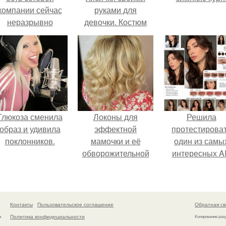
компании сейчас
руками для
неразрывно
девочки. Костюм
вязана с создание
лисы своими
своего контента,
руками — идеи и
своей страницы в
варианта, как
соц сетях.
сделать ребенку
костюм в домашних
условиях (фото и
видео)
Глюкоза сменила
Локоны для
Решила
образ и удивила
эффектной
протестирова
поклонников.
мамочки и её
один из самы
обворожительной
интересных AI
дочурки.
промтов для бь
- анализа.
Контакты
Пользовательское соглашение
Обратная св
Политика конфидециальности
а
Копирование раз