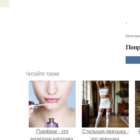
.
Категори
Понр
Читайте также
Парфюм - это
Стильная девушка -
визитная карточка.
это девушка,