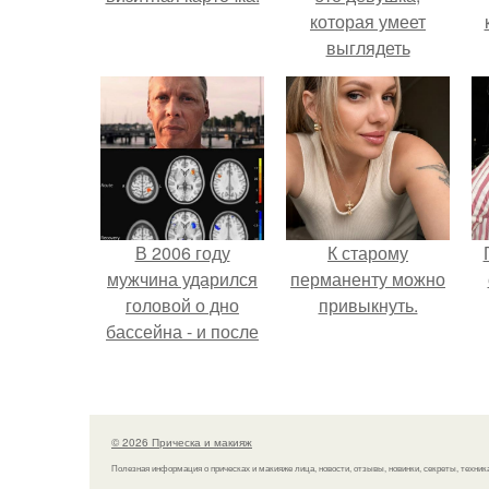
которая умеет
выглядеть
привлекательно и
с
элегантно в любои
ситуации.
В 2006 году
К старому
мужчина ударился
перманенту можно
головой о дно
привыкнуть.
бассейна - и после
этого его жизнь
изменилась самым
странным образом.
© 2026 Прическа и макияж
Полезная информация о прическах и макияже лица, новости, отзывы, новинки, секреты, техник