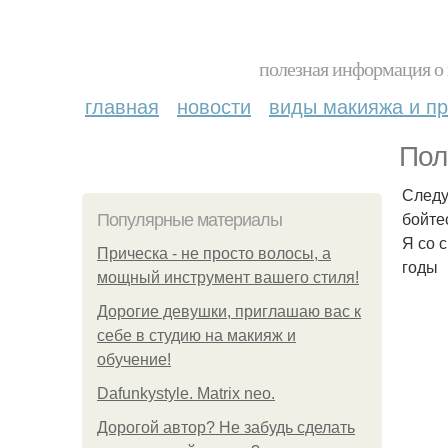
полезная информация о 
главная
новости
виды макияжа и пр
Пол
Следу
бойте
Популярные материалы
Я со 
Прическа - не просто волосы, а
годы
мощный инструмент вашего стиля!
Дорогие девушки, приглашаю вас к
себе в студию на макияж и
обучение!
Dafunkystyle. Matrix neo.
Дорогой автор? Не забудь сделать