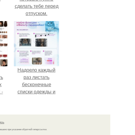
сделать тебе перед
отпуском.
Надоело каждый
ть
раз листать
х
бесконечные
 -
списки одежды и
юти
заново собирать
любимый лук по
кусочкам?
язь
решено при указании обратной гиперссылки.