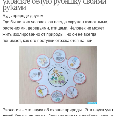
украсьте белую рубашку своими
руками
Будь природе другом!
Где бы ни жил человек, он всегда окружен животными,
растениями, деревьями, птицами. Человек не может
жить изолированно от природы , но он не всегда
понимает, как его поступки отражаются на ней.
Экология – это наука об охране природы . Эта наука учит
детей беречь природу . Детки должны не разбрасывать, а