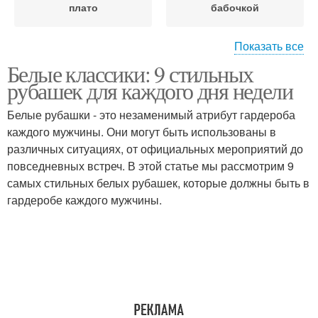
плато
бабочкой
Показать все
Белые классики: 9 стильных
Рубашка с воротником-
Рубашка с воротником-
рубашек для каждого дня недели
реверсом
пластроном
Белые рубашки - это незаменимый атрибут гардероба
каждого мужчины. Они могут быть использованы в
Рубашки с различными
различных ситуациях, от официальных мероприятий до
Рубашки для создания
нарядами
повседневных встреч. В этой статье мы рассмотрим 9
самых стильных белых рубашек, которые должны быть в
гардеробе каждого мужчины.
Ткани для рубашек
Белая рубашка
Рубашка в клетку
Джинсовая рубашка