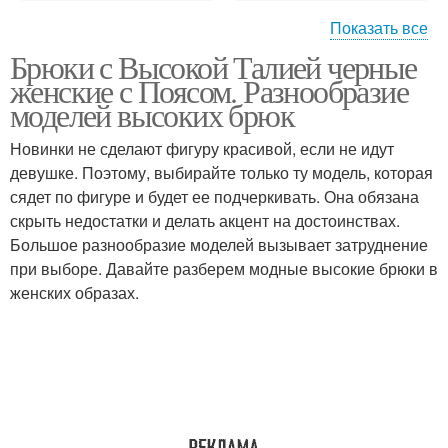
Показать все
Брюки с Высокой Талией черные
Образа с джинсами
Образа с пальто
женские с Поясом. Разнообразие
моделей высоких брюк
Новинки не сделают фигуру красивой, если не идут
девушке. Поэтому, выбирайте только ту модель, которая
Образа с платьем
Образа с кроссовками
сядет по фигуре и будет ее подчеркивать. Она обязана
скрыть недостатки и делать акцент на достоинствах.
Большое разнообразие моделей вызывает затруднение
при выборе. Давайте разберем модные высокие брюки в
Образа с юбкой
женских образах.