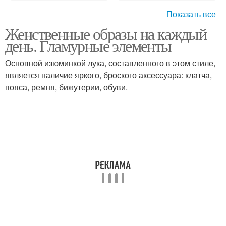
Показать все
Женственные образы на каждый
Образа с пальто
Образа с брюками
день. Гламурные элементы
Основной изюминкой лука, составленного в этом стиле,
является наличие яркого, броского аксессуара: клатча,
пояса, ремня, бижутерии, обуви.
Образа с платьем
Образа с кроссовками
Образа с юбкой