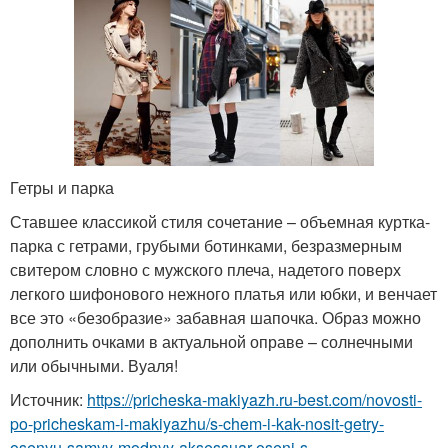
Гетры и парка
Ставшее классикой стиля сочетание – объемная куртка-
парка с гетрами, грубыми ботинками, безразмерным
свитером словно с мужского плеча, надетого поверх
легкого шифонового нежного платья или юбки, и венчает
все это «безобразие» забавная шапочка. Образ можно
дополнить очками в актуальной оправе – солнечными
или обычными. Вуаля!
Источник:
https://pricheska-makiyazh.ru-best.com/novosti-
po-pricheskam-i-makiyazhu/s-chem-i-kak-nosit-getry-
osenyu-samyy-modnyy-aksessuar-oseni-s