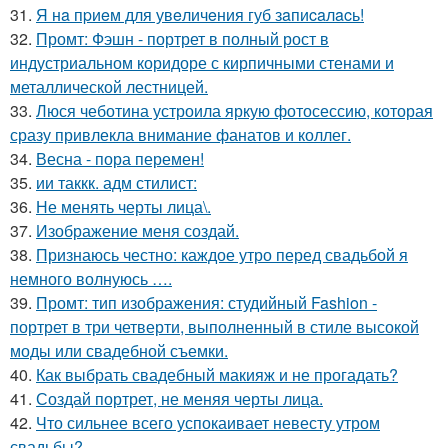
31.
Я нa пpиeм для увeличeния губ зaпиcaлacь!
32.
Промт: Фэшн - портрет в полный рост в
индустриальном коридоре с кирпичными стенами и
металлической лестницей.
33.
Люся чеботина устроила яркую фотосессию, которая
сразу привлекла внимание фанатов и коллег.
34.
Весна - пора перемен!
35.
ии таккк. адм стилист:
36.
Не менять черты лица\.
37.
Изображение меня создай.
38.
Признаюсь честно: каждое утро перед свадьбой я
немного волнуюсь ….
39.
Промт: тип изображения: студийный Fashion -
портрет в три четверти, выполненный в стиле высокой
моды или свадебной съемки.
40.
Как выбрать свадебный макияж и не прогадать?
41.
Создай портрет, не меняя черты лица.
42.
Что сильнее всего успокаивает невесту утром
свадьбы?