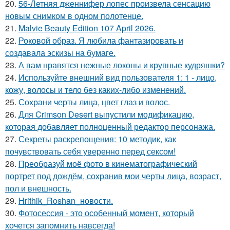
20.
56-Летняя дженнифер лопес произвела сенсацию
новым снимком в одном полотенце.
21.
Malvie Beauty Edition 107 April 2026.
22.
Роковой образ. Я любила фантазировать и
создавала эскизы на бумаге.
23.
А вам нравятся нежные локоны и крупные кудряшки?
24.
Используйте внешний вид пользователя 1: 1 - лицо,
кожу, волосы и тело без каких-либо изменений.
25.
Сохрани черты лица, цвет глаз и волос.
26.
Для Crimson Desert выпустили модификацию,
которая добавляет полноценный редактор персонажа.
27.
Секреты раскрепощения: 10 методик, как
почувствовать себя уверенно перед сексом!
28.
Преобразуй моё фото в кинематографический
портрет под дождём, сохранив мои черты лица, возраст,
пол и внешность.
29.
Hrithik_Roshan_новости.
30.
Фотосессия - это особенный момент, который
хочется запомнить навсегда!