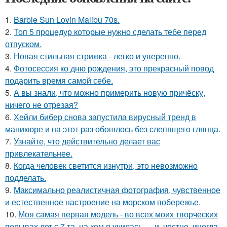
1.
Barbie Sun Lovin Malibu 70s.
2.
Топ 5 процедур которые нужно сделать тебе перед
отпуском.
3.
Новая стильная стрижка - легко и уверенно.
4.
Фотосессия ко дню рождения, это прекрасный повод
подарить время самой себе.
5.
А вы знали, что можно примерить новую причёску,
ничего не отрезая?
6.
Хейли бибер снова запустила вирусный тренд в
маникюре и на этот раз обошлось без слепящего глянца.
7.
Узнайте, что действительно делает вас
привлекательнее.
8.
Когда человек светится изнутри, это невозможно
подделать.
9.
Максимально реалистичная фотография, чувственное
и естественное настроение на морском побережье.
10.
Моя самая первая модель - во всех моих творческих
порывах лет с 7 та, на ком я училась … и, честно, иногда