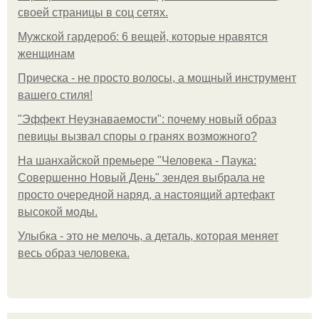
своей страницы в соц сетях.
Мужской гардероб: 6 вещей, которые нравятся
женщинам
Прическа - не просто волосы, а мощный инструмент
вашего стиля!
"Эффект Неузнаваемости": почему новый образ
певицы вызвал споры о гранях возможного?
На шанхайской премьере "Человека - Паука:
Совершенно Новый День" зендея выбрала не
просто очередной наряд, а настоящий артефакт
высокой моды.
Улыбка - это не мелочь, а деталь, которая меняет
весь образ человека.