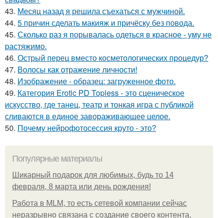
43.
Месяц назад я решила съехаться с мужчиной.
44.
5 причин сделать макияж и причёску без повода.
45.
Сколько раз я порывалась одеться в красное - уму не
растяжимо.
46.
Острый перец вместо косметологических процедур?
47.
Волосы как отражение личности!
48.
Изображение - образец: загруженное фото.
49.
Категория Erotic PD Topless - это сценическое
искусство, где танец, театр и тонкая игра с публикой
сливаются в единое завораживающее целое.
50.
Почему нейрофотосессия круто - это?
Популярные материалы
Шикарный подарок для любимых, будь то 14
февраля, 8 марта или день рождения!
Работа в MLM, то есть сетевой компании сейчас
неразрывно связана с создание своего контента,