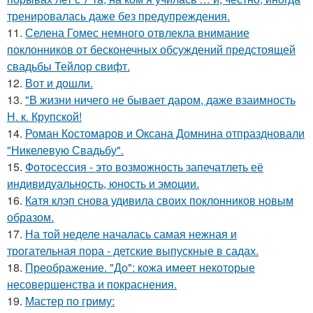
тренировалась даже без предупреждения.
11.
Селена Гомес немного отвлекла внимание
поклонников от бесконечных обсуждений предстоящей
свадьбы Тейлор свифт.
12.
Вот и дошли.
13.
"В жизни ничего не бывает даром, даже взаимность
Н. к. Крупской!
14.
Роман Костомаров и Оксана Домнина отпраздновали
"Никелевую Свадьбу".
15.
Фотосессия - это возможность запечатлеть её
индивидуальность, юность и эмоции.
16.
Катя клэп снова удивила своих поклонников новым
образом.
17.
На той неделе началась самая нежная и
трогательная пора - детские выпускные в садах.
18.
Преображение. "До": кожа имеет некоторые
несовершенства и покраснения.
19.
Мастер по гриму: