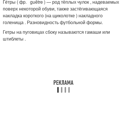
Ге́тры ( фр. guêtre ) — род тёплых чулок , надеваемых
поверх некоторой обуви, также застёгивающаяся
накладка короткого (на щиколотке ) накладного
голенища . Разновидность футбольной формы.
Гетры на пуговицах сбоку называются гамаши или
штиблеты .