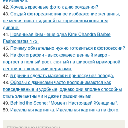
42.
Хочешь красивые фото к дню рождения?
43.
Создай фотореалистичное изображение женщины,
не меняя лица, сидящей на коричневом кожаном
диване.
44.
Новенькая Ким - еще одна Kim/ Chandra Barbie
Fashionistas 172.
45.
Почему обязательно нужно готовиться к фотосессии?
46.
На фотографии - высококачественный макро -
портрет в полный рост, снятый на широкой мраморной
лестнице с коваными перилами.
47.
5 причин сделать макияж и причёску без повода.
48.
Образы с джинсами часто воспринимаются как
повседневные и удобные, однако они вполне способны
стать элегантными и даже праздничными.
49.
Behind the Scene: "Момент Настоящей Женщины".
50.
Идеальная картинка. Идеальная картинка на фото.
Популярные материалы