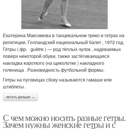
Екатерина Максимова в танцевальном трико и гетрах на
репетиции, Голландский национальный балет , 1972 год.
Ге́тры ( фр. guêtre ) — род тёплых чулок , надеваемых
поверх некоторой обуви, также застёгивающаяся
накладка короткого (на щиколотке ) накладного
голенища . Разновидность футбольной формы.
Гетры на пуговицах сбоку называются гамаши или
штиблеты .
читать дальше →
С чем можно носить разные гетры.
Зачем нужны женские гетры и с