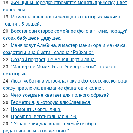
18.
Женщины нередко стремятся менять причёску, цвет
волос или.
19.
Моменты внешности женщин, от которых мужчин
тошнит: 5 вещей.
20.
Восстанови старое семейное фото в 1 клик, порадуй
своих бабушек и дедушек.
21.
Меня зовут Альбина, я мастер маникюра и макияжа,
создательница бьюти - салона "Райхана".
22.
Создай портрет, не меняя черты лица.
23.
"Мастер не Может Быть Универсалом" - говорят
некоторые.
24.
Люся чеботина устроила яркую фотосессию, которая
сразу привлекла внимание фанатов и коллег.
25.
Чего всегда не хватает для полного образа?
26.
Геометрия, в которую влюбляешься.
27.
Не менять черты лица.
28.
Промпт 1: вертикальная 9: 16.
29.
* Украшения для волос: сделайте образ
редакционным, а не детским *.