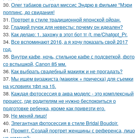
30.
Олег табаков сыграл миссис Эндрю в фильме "Мэри
поппинс, до свидания!
31.
Портрет в стиле традиционной японской ойран.
32.
Гладкий пучок для невесты: почему он идеален?
33.
Как делаю: 1. захожу в этот бот тг (t. me/Chatgpt_Pr.
34.
Все вспоминают 2016, а я хочу показать свой 2017
год.
35.
Внутри кафе, ночь, стильное кафе с подсветкой, фото
со вспышкой, Canon 85 мм.
36.
Как выбрать свадебный макияж и не прогадать?
37.
Мы ищем визажиста (макияж + прическа) для съемки
на условиях тфп на 15.
38.
Каждая фотосессия в аква моделс - это комплексный
процесс, где родителям не нужно беспокоиться о
подготовке ребенка, кроме как привезти его.
39.
Не меняй лицо!
40.
Элегантная фотосессия в стиле Bridal Boudoir.
41.
Промпт. Создай портрет женщины с референса, лицо
не изменяй: