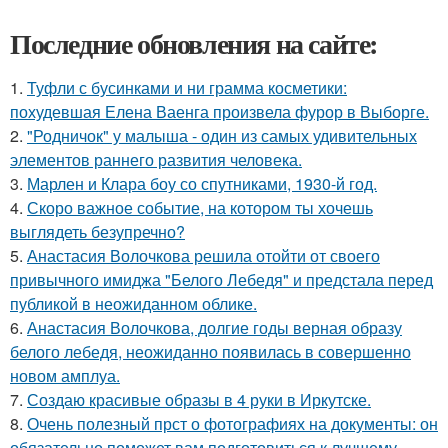
Последние обновления на сайте:
1.
Туфли с бусинками и ни грамма косметики:
похудевшая Елена Ваенга произвела фурор в Выборге.
2.
"Родничок" у малыша - один из самых удивительных
элементов раннего развития человека.
3.
Марлен и Клара боу со спутниками, 1930-й год.
4.
Скоро важное событие, на котором ты хочешь
выглядеть безупречно?
5.
Анастасия Волочкова решила отойти от своего
привычного имиджа "Белого Лебедя" и предстала перед
публикой в неожиданном облике.
6.
Анастасия Волочкова, долгие годы верная образу
белого лебедя, неожиданно появилась в совершенно
новом амплуа.
7.
Создаю красивые образы в 4 руки в Иркутске.
8.
Очень полезный прст о фотографиях на документы: он
обязательно поможет вам подготовиться к лучшему