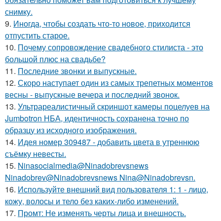
снимку.
9.
Иногда, чтобы создать что-то новое, приходится
отпустить старое.
10.
Почему сопровождение свадебного стилиста - это
большой плюс на свадьбе?
11.
Последние звонки и выпускные.
12.
Скоро наступает один из самых трепетных моментов
весны - выпускные вечера и последний звонок.
13.
Ультрареалистичный скриншот камеры поцелуев на
Jumbotron НБА, идентичность сохранена точно по
образцу из исходного изображения.
14.
Идея номер 309487 - добавить цвета в утреннюю
съёмку невесты.
15.
Ninasocialmedia@Ninadobrevsnews
Ninadobrev@Ninadobrevsnews Nina@Ninadobrevsn.
16.
Используйте внешний вид пользователя 1: 1 - лицо,
кожу, волосы и тело без каких-либо изменений.
17.
Промт: Не изменять черты лица и внешность.