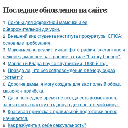
Последние обновления на сайте:
1.
Локоны для эффектной мамочки и её
обворожительной дочурки.
2.
Внешний вид студента института прокуратуры СГЮА:
основные требования.
3.
Максимально реалистичная фотография, элегантное и
нежное домашнее настроение в стиле "Luxury Lounge".
4.
Марлен и Клара боу со спутниками, 1930-й год.
5.
Правда ли, что без сопровождения к вечеру образ
"Устаёт"?
6.
Дорогие дамы, я могу создать для вас полный образ,
макияж + причёска.
7.
Да, в последнее время не всегда есть возможность
запечатлить красоту созданную для вас это мой минус.
8.
Красивая прическа с правильной подготовки волос
начинается.
9.
Как разбудить в себе сексуальность?