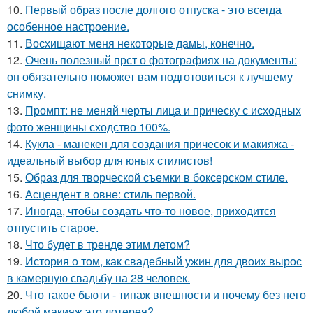
10.
Первый образ после долгого отпуска - это всегда
особенное настроение.
11.
Восхищают меня некоторые дамы, конечно.
12.
Очень полезный прст о фотографиях на документы:
он обязательно поможет вам подготовиться к лучшему
снимку.
13.
Промпт: не меняй черты лица и прическу с исходных
фото женщины сходство 100%.
14.
Кукла - манекен для создания причесок и макияжа -
идеальный выбор для юных стилистов!
15.
Образ для творческой съемки в боксерском стиле.
16.
Асцендент в овне: стиль первой.
17.
Иногда, чтобы создать что-то новое, приходится
отпустить старое.
18.
Что будет в тренде этим летом?
19.
История о том, как свадебный ужин для двоих вырос
в камерную свадьбу на 28 человек.
20.
Что такое бьюти - типаж внешности и почему без него
любой макияж это лотерея?