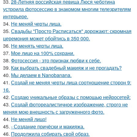
33.
28-Летняя российская певица Люся чеботина
устроила фотосессию в знакомом многим телезрителям
интерьере.
34.
Не меняй черты лица.
35.
Свадьбы "Просто Расписаться" дорожают: скромная
церемония может обойтись в 350 000.
36.
Не менять черты лица.
37.
Мое лицо на 100% сохрани.
38.
Фотосессия - это признак любви к себе.
39.
Как выбрать свадебный макияж и не прогадать?
40.
Мы делаем в Nanobanana.
41.
Создай не меняя черты лица соотношение сторон 9:
16.
42.
Создаю уникальные образы с помощью нейросетей:
43.
Создай фотореалистичное изображение, строго не
меняя мою внешность с загруженного фото.
44.
Не меняй лицо!
45.
- Создание причёски и макияжа.
46.
Продолжила собирать свой образ.