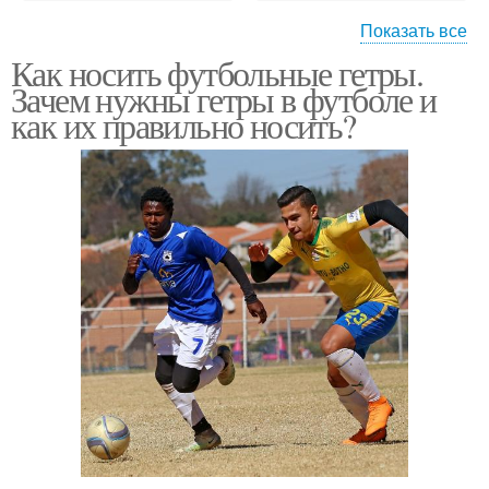
Показать все
Как носить футбольные гетры.
Комбинезон для
Зачем нужны гетры в футболе и
вратаря
как их правильно носить?