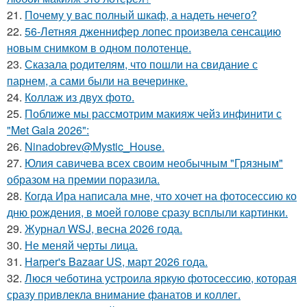
21.
Почему у вас полный шкаф, а надеть нечего?
22.
56-Летняя дженнифер лопес произвела сенсацию
новым снимком в одном полотенце.
23.
Сказала родителям, что пошли на свидание с
парнем, а сами были на вечеринке.
24.
Коллаж из двух фото.
25.
Поближе мы рассмотрим макияж чейз инфинити с
"Met Gala 2026":
26.
Ninadobrev@Mystic_House.
27.
Юлия савичева всех своим необычным "Грязным"
образом на премии поразила.
28.
Когда Ира написала мне, что хочет на фотосессию ко
дню рождения, в моей голове сразу всплыли картинки.
29.
Журнал WSJ, весна 2026 года.
30.
Не меняй черты лица.
31.
Harper's Bazaar US, март 2026 года.
32.
Люся чеботина устроила яркую фотосессию, которая
сразу привлекла внимание фанатов и коллег.