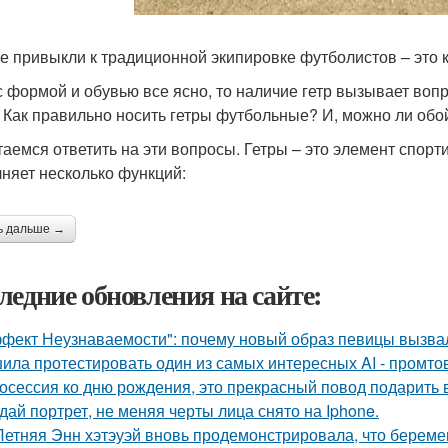
е привыкли к традиционной экипировке футболистов – это 
с формой и обувью все ясно, то наличие гетр вызывает воп
 Как правильно носить гетры футбольные? И, можно ли обой
аемся ответить на эти вопросы. Гетры – это элемент спор
няет несколько функций:
ь дальше →
ледние обновления на сайте:
фект Неузнаваемости": почему новый образ певицы вызва
ила протестировать один из самых интересных AI - промтов
осессия ко дню рождения, это прекрасный повод подарить 
дай портрет, не меняя черты лица снято на Iphone.
Летняя Энн хэтэуэй вновь продемонстрировала, что береме