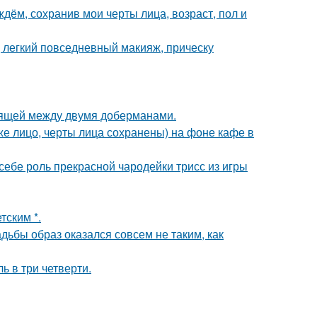
дём, сохранив мои черты лица, возраст, пол и
 легкий повседневный макияж, прическу
оящей между двумя доберманами.
е лицо, черты лица сохранены) на фоне кафе в
 себе роль прекрасной чародейки трисс из игры
тским *.
адьбы образ оказался совсем не таким, как
ь в три четверти.