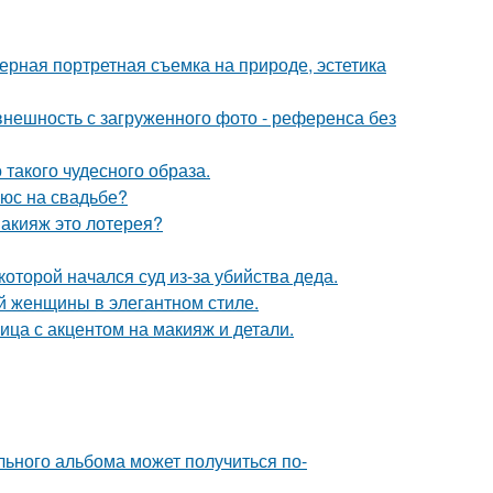
рная портретная съемка на природе, эстетика
нешность с загруженного фото - референса без
 такого чудесного образа.
люс на свадьбе?
макияж это лотерея?
которой начался суд из-за убийства деда.
 женщины в элегантном стиле.
ица с акцентом на макияж и детали.
льного альбома может получиться по-