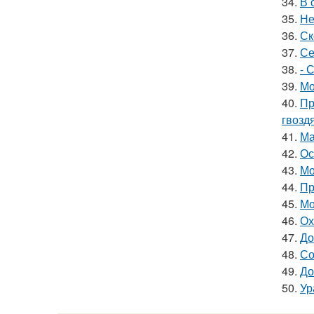
34.
В 
35.
Не
36.
Ск
37.
Се
38.
- 
39.
Мо
40.
Пр
гвозд
41.
Ма
42.
Ос
43.
Мо
44.
Пр
45.
Мо
46.
Ох
47.
До
48.
Со
49.
До
50.
Ур