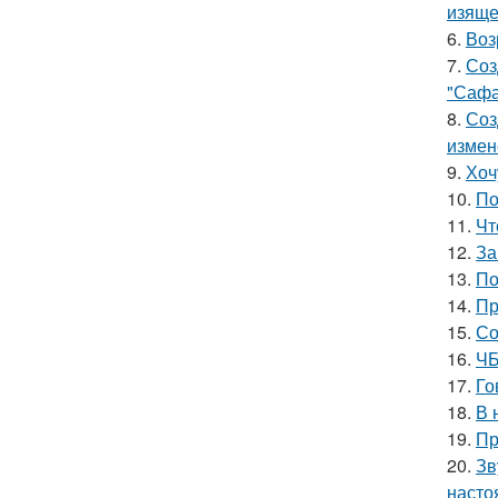
изяще
6.
Воз
7.
Соз
"Сафа
8.
Соз
измен
9.
Хоч
10.
По
11.
Чт
12.
За
13.
По
14.
Пр
15.
Со
16.
ЧБ
17.
Го
18.
В 
19.
Пр
20.
Зв
насто