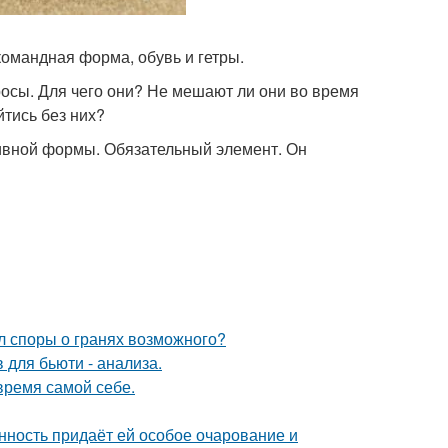
командная форма, обувь и гетры.
росы. Для чего они? Не мешают ли они во время
тись без них?
тивной формы. Обязательный элемент. Он
л споры о гранях возможного?
 для бьюти - анализа.
время самой себе.
нность придаёт ей особое очарование и