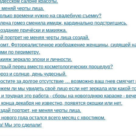
одесском салоне красоты.
 меняй черты лица.
олько времени нужно на свадебную съемку?
лена гомез сменила имидж, кардинально подстригшись.
Создание причёски и макияжа.
й портрет не меняя черты лица создай.
омт. Фотореалистичное изображение женщины, сидящей на
ями по периметру.
кияж зеркало эпохи и личности.
трый перец вместо косметологических процедур?
роз и солнце, день чудесный.
остите за долгое отсутствие … возможно ваш гнев смягчит
жем ли мы увидеть своё лицо если нет зеркала или какой-
 и трудная это работа - сборы на новогоднюю караоке - веч
 конца декабря не известно, появятся окошки или нет.
здай портрет, не меняя черты лица.
 нового года остался всего месяц с хвостиком.
а! Мы это сделали!