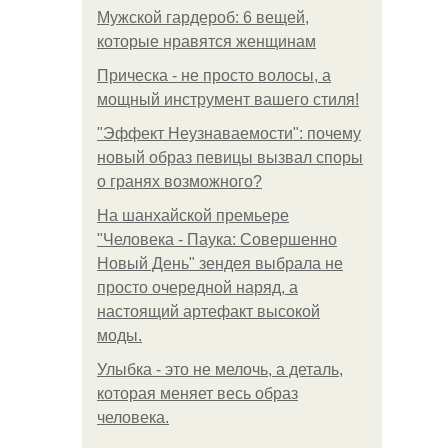
Мужской гардероб: 6 вещей,
которые нравятся женщинам
Прическа - не просто волосы, а
мощный инструмент вашего стиля!
"Эффект Неузнаваемости": почему
новый образ певицы вызвал споры
о гранях возможного?
На шанхайской премьере
"Человека - Паука: Совершенно
Новый День" зендея выбрала не
просто очередной наряд, а
настоящий артефакт высокой
моды.
Улыбка - это не мелочь, а деталь,
которая меняет весь образ
человека.