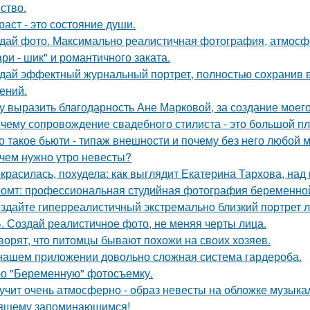
ство.
раст - это состояние души.
дай фото. Максимально реалистичная фотография, атмосфе
ри - шик" и романтичного заката.
дай эффектный журнальный портрет, полностью сохранив в
ений.
у выразить благодарность Ане Марковой, за создание моего
чему сопровождение свадебного стилиста - это большой п
о такое бьюти - типаж внешности и почему без него любой 
чем нужно утро невесты?
красилась, похудела: как выглядит Екатерина Тархова, над 
омт: профессиональная студийная фотография беременной
здайте гиперреалистичный экстремально близкий портрет л
. Создай реалистичное фото, не меняя черты лица.
ворят, что питомцы бывают похожи на своих хозяев.
нашем приложении довольно сложная система гардероба.
о "Беременную" фотосъемку.
учит очень атмосферно - образ невесты на обложке музыка
ящему запоминающимся!