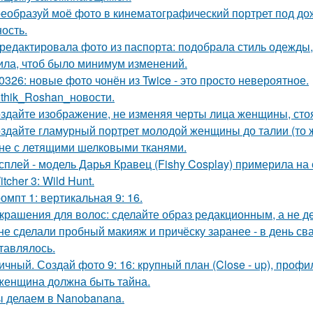
еобразуй моё фото в кинематографический портрет под дож
ость.
редактировала фото из паспорта: подобрала стиль одежды,
ила, чтоб было минимум изменений.
0326: новые фото чонён из Twice - это просто невероятное.
ithik_Roshan_новости.
здайте изображение, не изменяя черты лица женщины, ст
здайте гламурный портрет молодой женщины до талии (то ж
не с летящими шелковыми тканями.
сплей - модель Дарья Кравец (Fishy Cosplay) примерила на
tcher 3: Wild Hunt.
омпт 1: вертикальная 9: 16.
Украшения для волос: сделайте образ редакционным, а не де
 не сделали пробный макияж и причёску заранее - в день св
тавлялось.
ичный. Создай фото 9: 16: крупный план (Close - up), профил
женщина должна быть тайна.
 делаем в Nanobanana.