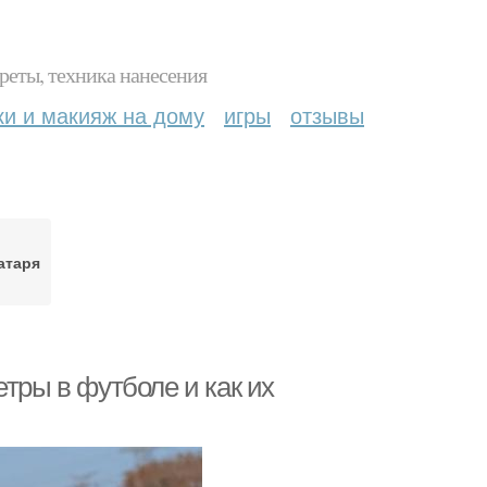
реты, техника нанесения
ки и макияж на дому
игры
отзывы
атаря
тры в футболе и как их