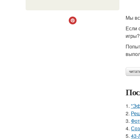
Мы вс
Если 
игры?
Попыт
выпол
читат
Пос
1.
"Эф
2.
Реш
3.
Фот
4.
Соз
5.
43-