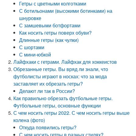
Гетры с цветными колготками
С ботильонами (высокими ботинками) на
шнуровке
С замшевыми ботфортами
Как носить гетры поверх обуви?
Длинные гетры (как чулки)
С шортами
С мини-юбкой
Лайфхаки с гетрами. Лайфхак для хоккеистов
Обрезанные гетры. Вы вряд ли знали, что
футболисты играют в носках: что за мода
заставляет их обрезать гетры?
Делают ли так в России?
Как правильно обрезать футбольные гетры.
Футбольные гетры, основные функции
С чем носить гетры 2022. С чем носить гетры выше
колена (фото)
Откуда появились гетры?
С чем носить гетры в разных стилях?