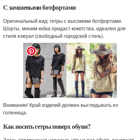
С замшевыми ботфортами
Оригинальный вид: гетры с высокими ботфортами.
Шорты, миним-юбка придаст кокетства, идеален для
стиля кэжуал (свободный городской стиль).
Внимание! Край изделий должен выглядывать из
голенища.
Как носить гетры поверх обуви?
Здесь совершенно неважно, что на вас обуто, основная