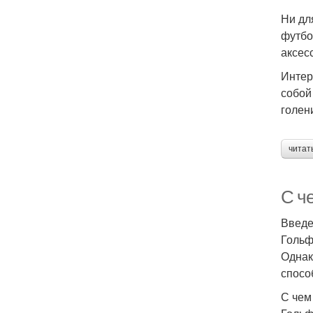
Ни дл
футбо
аксес
Интер
собой
голен
читат
С че
Введ
Гольф
Однак
спосо
С чем