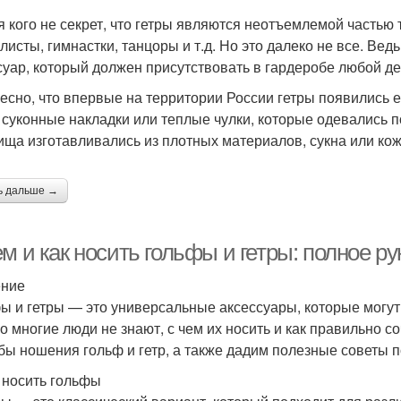
я кого не секрет, что гетры являются неотъемлемой часть
листы, гимнастки, танцоры и т.д. Но это далеко не все. Ве
суар, который должен присутствовать в гардеробе любой д
есно, что впервые на территории России гетры появились е
 суконные накладки или теплые чулки, которые одевались 
ища изготавливались из плотных материалов, сукна или кож
ь дальше →
м и как носить гольфы и гетры: полное р
ение
ы и гетры — это универсальные аксессуары, которые могут
о многие люди не знают, с чем их носить и как правильно с
бы ношения гольф и гетр, а также дадим полезные советы п
 носить гольфы