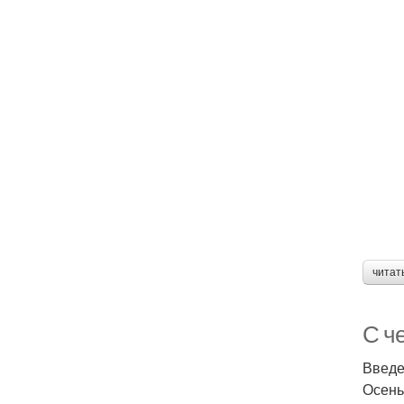
читат
С ч
Введ
Осень