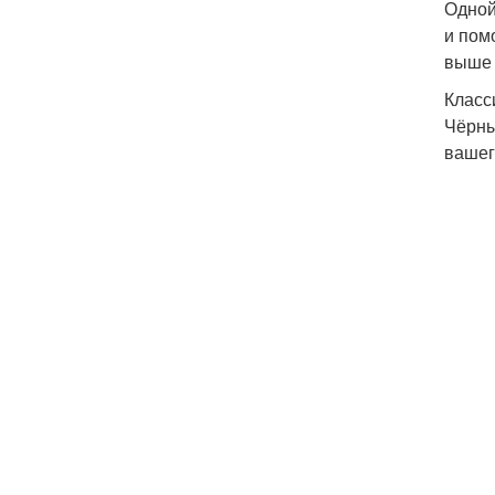
Одной
и пом
выше 
Класс
Чёрны
вашег