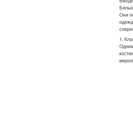
Введ
Белые
Они п
одежд
совре
1. Кл
Одним
костю
мероп