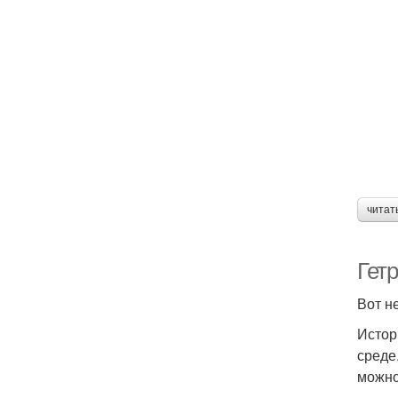
читат
Гетр
Вот н
Истор
среде
можно