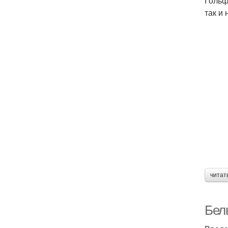
Гольф
так и
читат
Бел