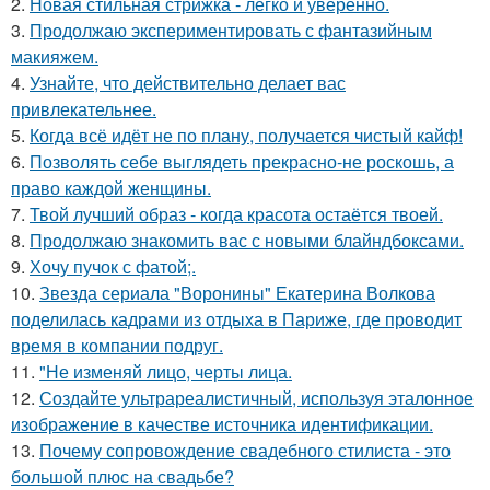
2.
Новая стильная стрижка - легко и уверенно.
3.
Продолжаю экспериментировать с фантазийным
макияжем.
4.
Узнайте, что действительно делает вас
привлекательнее.
5.
Когда всё идёт не по плану, получается чистый кайф!
6.
Позволять себе выглядеть прекрасно-не роскошь, а
право каждой женщины.
7.
Твой лучший образ - когда красота остаётся твоей.
8.
Продолжаю знакомить вас с новыми блайндбоксами.
9.
Хочу пучок с фатой;.
10.
Звезда сериала "Воронины" Екатерина Волкова
поделилась кадрами из отдыха в Париже, где проводит
время в компании подруг.
11.
"Не изменяй лицо, черты лица.
12.
Создайте ультрареалистичный, используя эталонное
изображение в качестве источника идентификации.
13.
Почему сопровождение свадебного стилиста - это
большой плюс на свадьбе?