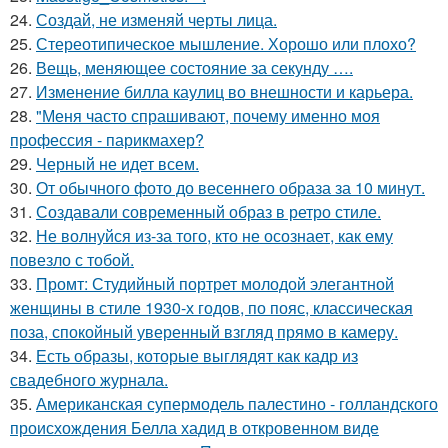
24.
Создай, не изменяй черты лица.
25.
Стереотипическое мышление. Хорошо или плохо?
26.
Вещь, меняющее состояние за секунду ….
27.
Изменение билла каулиц во внешности и карьера.
28.
"Меня часто спрашивают, почему именно моя
профессия - парикмахер?
29.
Черный не идет всем.
30.
От обычного фото до весеннего образа за 10 минут.
31.
Создавали современный образ в ретро стиле.
32.
Не волнуйся из-за того, кто не осознает, как ему
повезло с тобой.
33.
Промт: Студийный портрет молодой элегантной
женщины в стиле 1930-х годов, по пояс, классическая
поза, спокойный уверенный взгляд прямо в камеру.
34.
Есть образы, которые выглядят как кадр из
свадебного журнала.
35.
Американская супермодель палестино - голландского
происхождения Белла хадид в откровенном виде