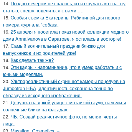
14.
Поздно вечером не спалось, и наткнулась вот на эту
статью, спешу поделиться с вами ….
15.
Особая съемка Екатерины Рябининой для нового
номера журнала "собака.
16.
25 апреля я посетила показ новой коллекции модного
дома Annaivanova в Саратове, я осталась в восторге!
17.
Самый волнительный праздник близко для
выпускников и их родителей уже!
18.
Как сделать так же?
19.
Эти кадры - напоминание, что я умею работать и с
юными моделями.
20.
Ультрареалистичный скриншот камеры поцелуев на
Jumbotron НБА, идентичность сохранена точно по
образцу из исходного изображения.
21.
Девушка на яркой улице с мозаикой гауди, пальмы и
солнечные блики на фасадах.
22.
ЧБ. Создай реалистичное фото, не меняя черты
лица.
23.
Masstige_Cosmetics. --.