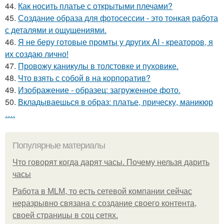
44.
Как носить платье с открытыми плечами?
45.
Создание образа для фотосессии - это тонкая работа
с деталями и ощущениями.
46.
Я не беру готовые промты у других AI - креаторов, я
их создаю лично!
47.
Провожу каникулы в толстовке и пуховике.
48.
Что взять с собой в на корпоратив?
49.
Изображение - образец: загруженное фото.
50.
Вкладываешься в образ: платье, прическу, маникюр
….
Популярные материалы
Что говорят когда дарят часы. Почему нельзя дарить
часы
Работа в MLM, то есть сетевой компании сейчас
неразрывно связана с создание своего контента,
своей страницы в соц сетях.