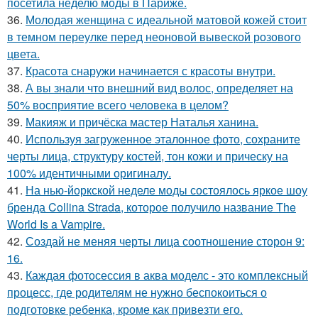
посетила неделю моды в Париже.
36.
Молодая женщина с идеальной матовой кожей стоит
в темном переулке перед неоновой вывеской розового
цвета.
37.
Красота снаружи начинается с красоты внутри.
38.
А вы знали что внешний вид волос, определяет на
50% восприятие всего человека в целом?
39.
Макияж и причёска мастер Наталья ханина.
40.
Используя загруженное эталонное фото, сохраните
черты лица, структуру костей, тон кожи и прическу на
100% идентичными оригиналу.
41.
На нью-йоркской неделе моды состоялось яркое шоу
бренда Collina Strada, которое получило название The
World Is a Vampire.
42.
Создай не меняя черты лица соотношение сторон 9:
16.
43.
Каждая фотосессия в аква моделс - это комплексный
процесс, где родителям не нужно беспокоиться о
подготовке ребенка, кроме как привезти его.