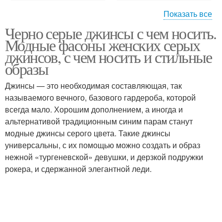
Показать все
Черно серые джинсы с чем носить.
Модные тренды
Модные тенденции
Модные фасоны женских серых
джинсов, с чем носить и стильные
образы
Джинсы — это необходимая составляющая, так
Модные луки
Женский образ
называемого вечного, базового гардероба, которой
всегда мало. Хорошим дополнением, а иногда и
альтернативой традиционным синим парам станут
модные джинсы серого цвета. Такие джинсы
Варианты для
Образа с платьями
универсальны, с их помощью можно создать и образ
стильных образов
нежной «тургеневской» девушки, и дерзкой подружки
рокера, и сдержанной элегантной леди.
Модные пальто
Модные идеи