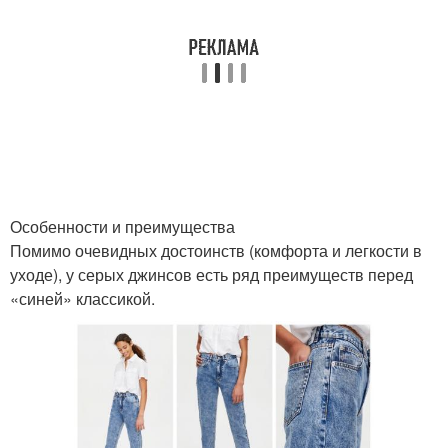
Модные модели
Модные фасоны
Модные цветы
Актуальные образа
Особенности и преимущества
Помимо очевидных достоинств (комфорта и легкости в
Образа с различными
Стильный образ
уходе), у серых джинсов есть ряд преимуществ перед
дополнениями
«синей» классикой.
Образ с гетрами
Модные способы