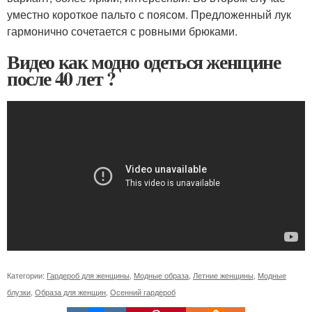
уместно короткое пальто с поясом. Предложенный лук
гармонично сочетается с ровными брюками.
Видео как модно одеться женщине
после 40 лет ?
Категории:
Гардероб для женщины
,
Модные образа
,
Летние женщины
,
Модные
блузки
,
Образа для женщин
,
Осенний гардероб