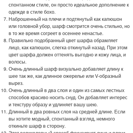
спонтанном стиле, он просто идеальное дополнение к
одежде в стиле бохо.
Наброшенный на плечи и подтянутый как капюшон
или головной убор, шарф смотрится очень стильно, но
в то же время согреет в осеннее ненастье.
Правильно подобранный цвет шарфа обрамляет
лицо, как капюшон, слегка откинутый назад. При этом
цвет шарфа должен оттенять выгодно и кожу лица, и
волосы.
Очень длинный шарф визуально добавляет длину к
шее так же, как длинное ожерелье или V-образный
вырез.
Очень длинный в два слоя и один из самых лестных
способов красиво носить снуд. Он добавляет интерес
и текстуру образу и удлиняет вашу шею.
Длинный в два ровных слоя на средней длине. Если
вы хотите модный, спонтанный взгляд, немного
откиньте шарф в сторону.
Этот великолепный способ фокусирует лицо и плечи.