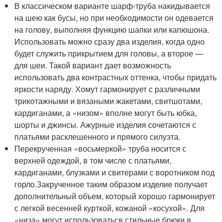
В классическом варианте шарф-труба накидывается
на шею как бусы, но при необходимости он одевается
на голову, выполняя функцию шапки или капюшона.
Использовать можно сразу два изделия, когда одно
будет служить прикрытием для головы, а второе —
для шеи. Такой вариант дает возможность
использовать два контрастных оттенка, чтобы придать
яркости наряду. Хомут гармонирует с различными
трикотажными и вязаными жакетами, свитшотами,
кардиганами, а «низом» вполне могут быть юбка,
шорты и джинсы. Ажурные изделия сочетаются с
платьями расклешенного и прямого силуэта.
Перекрученная «восьмеркой» труба носится с
верхней одеждой, в том числе с платьями,
кардиганами, блузками и свитерами с воротником под
горло.Закрученное таким образом изделие получает
дополнительный объем, который хорошо гармонирует
с легкой весенней курткой, кожаной «косухой». Для
«низа» могут использоваться стильные брюки в