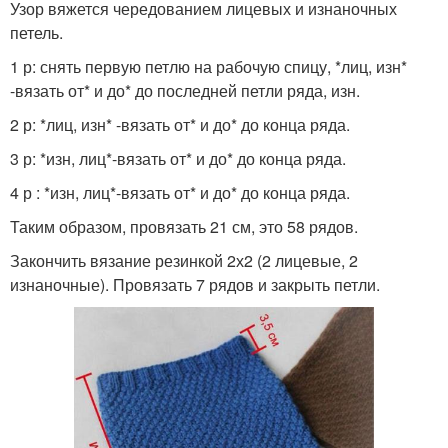
Узор вяжется чередованием лицевых и изнаночных
петель.
1 р: снять первую петлю на рабочую спицу, *лиц, изн*
-вязать от* и до* до последней петли ряда, изн.
2 р: *лиц, изн* -вязать от* и до* до конца ряда.
3 р: *изн, лиц*-вязать от* и до* до конца ряда.
4 р : *изн, лиц*-вязать от* и до* до конца ряда.
Таким образом, провязать 21 см, это 58 рядов.
Закончить вязание резинкой 2х2 (2 лицевые, 2
изнаночные). Провязать 7 рядов и закрыть петли.