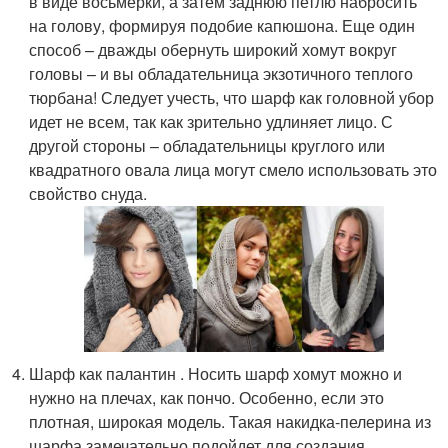
в виде восьмерки, а затем заднюю петлю набросить
на голову, формируя подобие капюшона. Еще один
способ – дважды обернуть широкий хомут вокруг
головы – и вы обладательница экзотичного теплого
тюрбана! Следует учесть, что шарф как головной убор
идет не всем, так как зрительно удлиняет лицо. С
другой стороны – обладательницы круглого или
квадратного овала лица могут смело использовать это
свойство снуда.
Шарф как палантин . Носить шарф хомут можно и
нужно на плечах, как пончо. Особенно, если это
плотная, широкая модель. Такая накидка-пелерина из
шарфа замечательно подойдет для создания