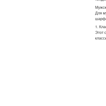
Мужск
Для м
шарфа
1. Кл
Этот 
класс