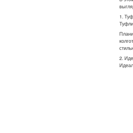
выгля
1. Ту
Туфли
Плани
колго
стиль
2. Ид
Идеал