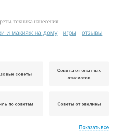
реты, техника нанесения
ки и макияж на дому
игры
отзывы
Советы от опытных
азовые советы
стилистов
иль по советам
Советы от эвелины
Показать все
еты от блогера-
Модные тенденции