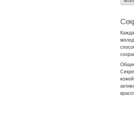
читат
Сек
Кажда
молод
спосо
сохра
Общи
Секре
кожей
актив
красот