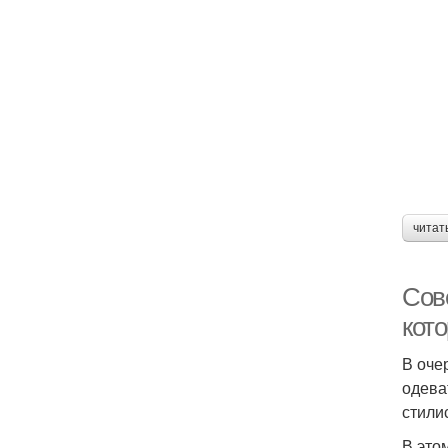
читат
Сов
кот
В оче
одева
стили
В это