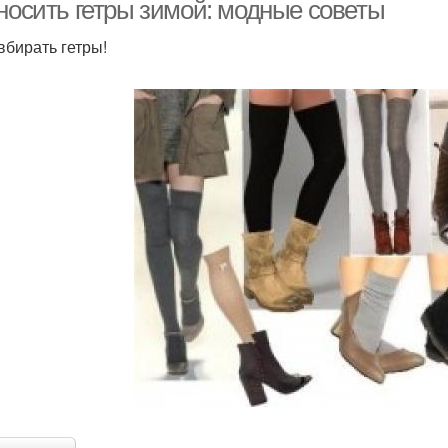
 носить гетры зимой: модные советы
вбирать гетры!
Совет от эвелины
Модные женщины