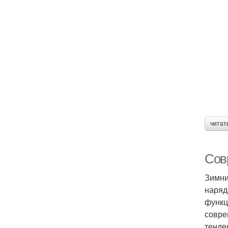
читат
Сов
Зимни
наряд
функц
совре
тенде