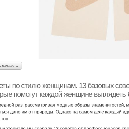
ь дальше →
еты по стилю женщинам. 13 базовых сове
орые помогут каждой женщине выглядеть 
редной раз, рассматривая модные образы знаменитостей, м
ться дано им от природы. Однако на самом деле каждый и
стов.
м материале мы собрали 13 советов от профессионалов сво