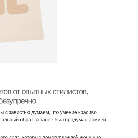
тов от опытных стилистов,
безупречно
ы с завистью думаем, что умение красиво
деальный образ заранее был продуман армией
его дела, которые помогут каждой женщине