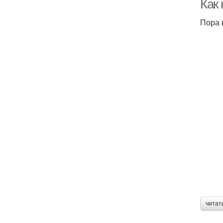
Как
Пора 
читат