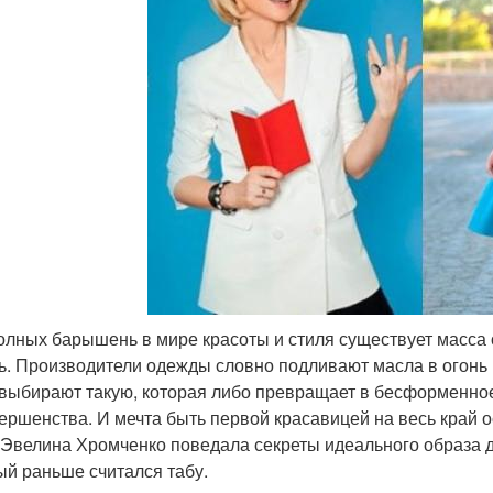
олных барышень в мире красоты и стиля существует масса о
ь. Производители одежды словно подливают масла в огонь
 выбирают такую, которая либо превращает в бесформенное
ершенства. И мечта быть первой красавицей на весь край о
 Эвелина Хромченко поведала секреты идеального образа д
ый раньше считался табу.