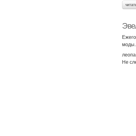
читат
Эве
Ежего
моды.
леопа
Не сл