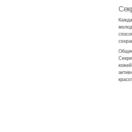
Сек
Кажда
молод
спосо
сохра
Общи
Секре
кожей
актив
красот