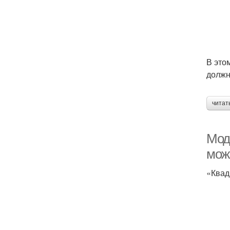
В это
должн
читат
Мод
мож
«Квад