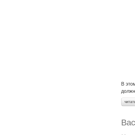
В это
должн
читат
Вас