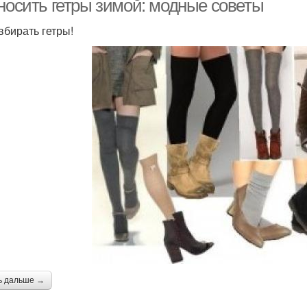
 носить гетры зимой: модные советы
вбирать гетры!
ь дальше →