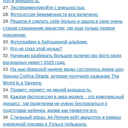
пол и внешность.
27.
Экспериментируйте с внешностью.
28.
Фотосессия беременности все включено.
29.
Решила я сделать себе больно и зашла в свое очень
старое сохранение династии, где еще только первое
поколение.
30.
Фотография в бабушкиной альбоме.
31.
Кто не спал этой ночью?
32.
Начинаю разбирать большое количество фото моих
роскошных невест 2025 года.
33.
На нью-йоркской неделе моды состоялось яркое шоу
бренда Collina Strada, которое получило название The
World Is a Vampire.
34.
Промпт: промпт: не меняй внешность.
35.
Каждая фотосессия в аква моделс - это комплексный
процесс, где родителям не нужно беспокоиться о
подготовке ребенка, кроме как привезти его.
36.
Стильный образ. 44-Летняя кейт миддлтон в рамках
очередной поездки в Уэльсе побывала.