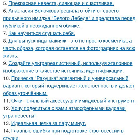
5.
Прекрасная невеста, сияющая и счастливая.
6.
Анастасия Волочкова решила отойти от своего
привычного имиджа "Белого Лебедя" и предстала перед
публикой в неожиданном облике.
7.
Как научиться слушать себя.
8.
Для выпускницы макияж - это не просто косметика, а
часть образа, которая останется на фотографиях на всю
жизнь.
9.
Создайте ультрареалистичный, используя эталонное
изображение в качестве источника идентификации.
10.
Причёска "Ракушка" элегантный и универсальный
вариант, который подчёркивает женственность и делает
образ утончённым.
11.
Очки - стильный аксессуар и имиджевый инструмент.
12.
Хочу поделиться с вами атмосферными кадрами
утра невесты!
13.
Идеальная челка за пару минут.
14.
Главные ошибки при подготовке к фотосессии в
студии.