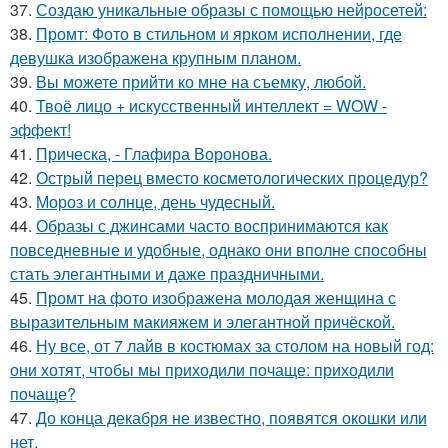
37.
Создаю уникальные образы с помощью нейросетей:
38.
Промт: Фото в стильном и ярком исполнении, где
девушка изображена крупным планом.
39.
Вы можете прийти ко мне на съемку, любой.
40.
Твоё лицо + искусственный интеллект = WOW -
эффект!
41.
Прическа, - Глафира Воронова.
42.
Острый перец вместо косметологических процедур?
43.
Мороз и солнце, день чудесный.
44.
Образы с джинсами часто воспринимаются как
повседневные и удобные, однако они вполне способны
стать элегантными и даже праздничными.
45.
Промт на фото изображена молодая женщина с
выразительным макияжем и элегантной причёской.
46.
Ну все, от 7 лайв в костюмах за столом на новый год:
они хотят, чтобы мы приходили почаще: приходили
почаще?
47.
До конца декабря не известно, появятся окошки или
нет.