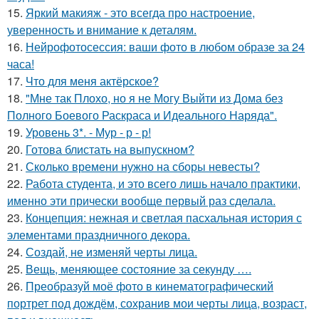
15.
Яркий макияж - это всегда про настроение,
уверенность и внимание к деталям.
16.
Нейрофотосессия: ваши фото в любом образе за 24
часа!
17.
Что для меня актёрское?
18.
"Мне так Плохо, но я не Могу Выйти из Дома без
Полного Боевого Раскраса и Идеального Наряда".
19.
Уровень 3*. - Мур - р - р!
20.
Готова блистать на выпускном?
21.
Сколько времени нужно на сборы невесты?
22.
Работа студента, и это всего лишь начало практики,
именно эти прически вообще первый раз сделала.
23.
Концепция: нежная и светлая пасхальная история с
элементами праздничного декора.
24.
Создай, не изменяй черты лица.
25.
Вещь, меняющее состояние за секунду ….
26.
Преобразуй моё фото в кинематографический
портрет под дождём, сохранив мои черты лица, возраст,