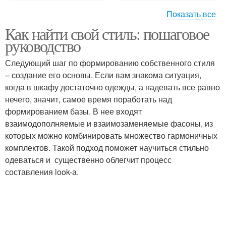
Показать все
Как найти свой стиль: пошаговое
Уникальный стиль
Основные стили
руководство
Следующий шаг по формированию собственного стиля
– создание его основы. Если вам знакома ситуация,
Официально-деловой
когда в шкафу достаточно одежды, а надевать все равно
Научный стиль
стиль
нечего, значит, самое время поработать над
формированием базы. В нее входят
взаимодополняемые и взаимозаменяемые фасоны, из
которых можно комбинировать множество гармоничных
Публицистический
Определенный стиль
комплектов. Такой подход поможет научиться стильно
стиль
одеваться и существенно облегчит процесс
составления look-а.
Двухсторонний стиль