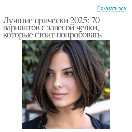
Показать все
Лучшие прически 2025: 70
Стрижка в стиле
Боб в стиле
вариантов с завесой челки,
которые стоит попробовать
Хвост в деловом стиле
Модные виды
Стиль в одежде
Стиль в рисовании
Стиль в творчестве
Уникальный стиль