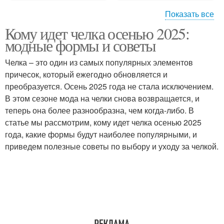
Показать все
Кому идет челка осенью 2025:
Челка с короткими
Челка с косами
модные формы и советы
волосами
Челка – это один из самых популярных элементов
причесок, который ежегодно обновляется и
Челки для круглого
преобразуется. Осень 2025 года не стала исключением.
Будущий челка
лица
В этом сезоне мода на челки снова возвращается, и
теперь она более разнообразна, чем когда-либо. В
статье мы рассмотрим, кому идет челка осенью 2025
года, какие формы будут наиболее популярными, и
Полукруглая челка
Челка для разных типов
приведем полезные советы по выбору и уходу за челкой.
Дугообразная челка
Короткая челка