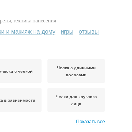
реты, техника нанесения
ки и макияж на дому
игры
отзывы
Челка с длинными
ически с челкой
волосами
Челки для круглого
а в зависимости
лица
Показать все