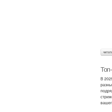
читат
Топ-
В 202
разны
подря
стриж
вашег