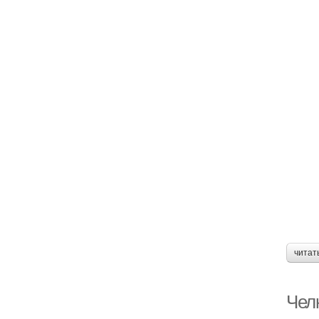
читат
Челк