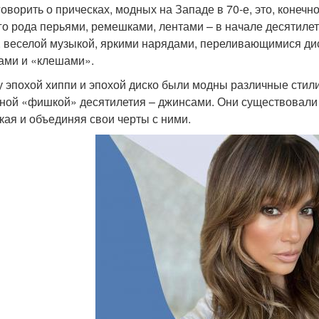
говорить о прическах, модных на Западе в 70-е, это, конеч
го рода перьями, ремешками, лентами – в начале десятилет
, веселой музыкой, яркими нарядами, переливающимися д
ами и «клешами».
 эпохой хиппи и эпохой диско были модны различные стили,
вной «фишкой» десятилетия – джинсами. Они существовали с
кая и объединяя свои черты с ними.