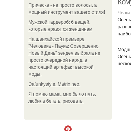
Ком
Прическа - не просто волосы, а
Челка
мощный инструмент вашего стиля!
Осень
Мужской гардероб: 6 вещей,
разно
которые нравятся женщинам
наибо
На шанхайской премьере
"Человека - Паука: Совершенно
Модны
Новый День" зендея выбрала не
Осень
просто очередной наряд, а
неско
настоящий артефакт высокой
моды.
Dafunkystyle. Matrix neo.
Я помню мама, мне было пять,
любила бегать, рисовать.