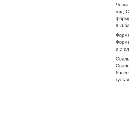
Челка
вид. 
форму
выбра
Форма
Форма
и стил
Оваль
Оваль
более
густая