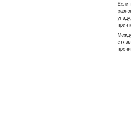
Если 
разно
упаду
принт
Между
с гла
прони