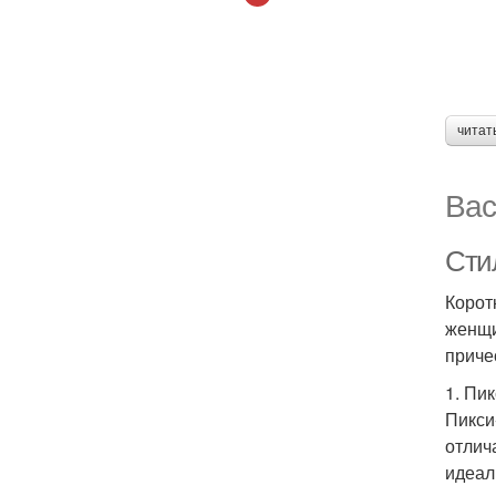
читат
Вас
Сти
Корот
женщи
приче
1. Пи
Пикси
отлич
идеал