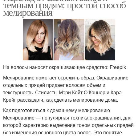
темным прядям: простой способ
мелирования
Мелирования для
Стрижка для
коротких стрижек
мелирования
Волосы в домашних
Тёмный волос
условиях
На волосы наносят окрашивающее средство: Freepik
Мелирование помогает освежить образ. Окрашивание
Кондиционеры для
Мелировка на светлые
отдельных прядей придает волосам объем и
светлых волос
волосы
текстурность. Стилисты Мэри Кейт О’Коннор и Кара
Крейг рассказали, как сделать мелирование дома.
Как подготовиться к домашнему мелированию
Мелирование для
Мелирование — популярная техника окрашивания, для
Русые волосы
светлых локонов
которой характерно выделение тоном отдельных прядей
без изменения основного цвета волос. Это понятие