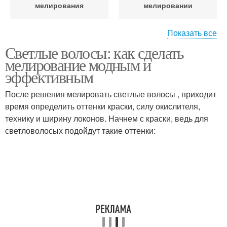
мелирования
мелировании
Показать все
Светлые волосы: как сделать
Мелировать на светлые
Ошибки при
мелирование модным и
волосы
мелировании
эффективным
После решения мелировать светлые волосы , приходит
Оттенок для
Переход от светлых
время определить оттенки краски, силу окислителя,
мелирования
волос
технику и ширину локонов. Начнем с краски, ведь для
светловолосых подойдут такие оттенки:
Волос к темным прядям
Светлые пряди
Длинные волосы
Средние волосы