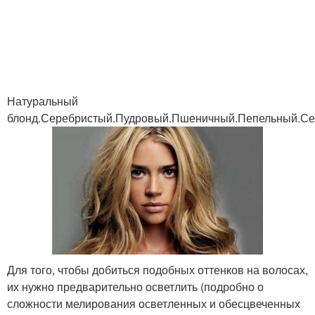
Цветы для темное
Короткие волосы
мелирования
Натуральный
блонд.Серебристый.Пудровый.Пшеничный.Пепельный.С
Волос при темном
Волосы на домашних
мелировании
условиях
Средства для
Мелирования для
мелирования
светлых волос
Для того, чтобы добиться подобных оттенков на волосах,
Мелирования на
их нужно предварительно осветлить (подробно о
Мелирования на белые
светлых волосах
сложности мелирования осветленных и обесцвеченных