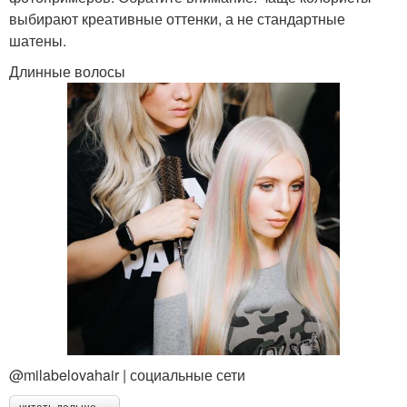
Мелирование на
Волос в домашних
выбирают креативные оттенки, а не стандартные
осветленные волосы
условиях
шатены.
Длинные волосы
@milabelovahair | социальные сети