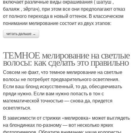
включает различные виды окрашивания ( шатуш ,
балаяж , эйртач), при этом все они предполагают отказ
Волос при обратной
Советы для светлых
от полного перехода в новый оттенок. В классическом
мелировке
волос
понимании мелирование состоит из двух этапов:
читать дальше →
Мелирование на
Цветы для цветного
светлых волосах
мелирования
ТЕМНОЕ мелирование на светлые
волосы: как сделать это правильно
Совсем не факт, что темное мелирование на светлые
Вставки на светлых
Полоски в светлых
волосы не потребует предварительного осветления.
локонах
прядях
Если ваш блонд искусственный, то да, обесцвечивать
пряди нужно. Если вам нужно попасть в тон с
математической точностью — снова да, придется
Пряди на светло-русые
Пряди на темно-русые
осветляться.
волосы
волосы
В зависимости от стрижки «мелировка» может выглядеть
на блондинках по-разному — вот несколько ярких
фотопримеров. Обратите внимание: чаще колористы