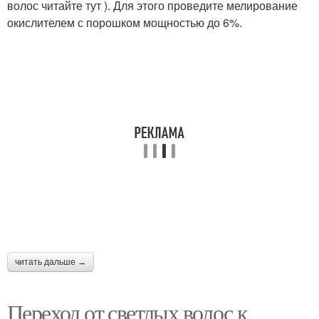
волос читайте тут ). Для этого проведите мелирование
окислителем с порошком мощностью до 6%.
Мелирования для
Волосы для блондинок
блондинок
Цветы для светлого
Светлое мелирование
мелирования
Специалист для
Оттенок для светлого
светлого мелирования
мелирования
читать дальше →
Осложнения при
Стрижка для светлых
светлом мелировании
волос
Переход от светлых волос к