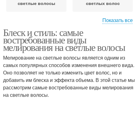
светлые волосы
светлых волос
Показать все
Блеск и стиль: самые
Волос при
Мелирования на белые
востребованные виды
мелировании
мелирования на светлые волосы
Мелирование на светлые волосы является одним из
Мелирования для
самых популярных способов изменения внешнего вида.
Волосы для блондинок
блондинок
Оно позволяет не только изменить цвет волос, но и
добавить им блеска и эффекта объема. В этой статье мы
рассмотрим самые востребованные виды мелирования
на светлые волосы.
Светлые волосы