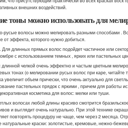
им, что присутствующий практически во всех красках воск 
гативных внешних воздействий.
ие тоны можно использовать для мелир
о-русые волосы можно мелировать разными способами . Все 
же от эффекта, которого нужно добиться.
. Для длинных прямых волос подойдет частичное или секто
 омбре с использованием темных , ярких или пастельных цв
с длинной челкой очень эффектно и частым цветным мелир
вых тонах (о мелировании русых волос при каре, читайте тут
ка увеличит объем прически, что очень актуально для светл
ование пастельных прядок с яркими , причем для работы ис
 декоративная косметика для волос: мелки или туши.
етлых волосах любой длины красиво смотрится бразильско
ивов и выглядит очень натурально. При этой технике окраши
ляет повторять процедуру не чаще, чем через 2 месяца. О
е натуральные краски: золотистые, кремовые, нежно-бежев