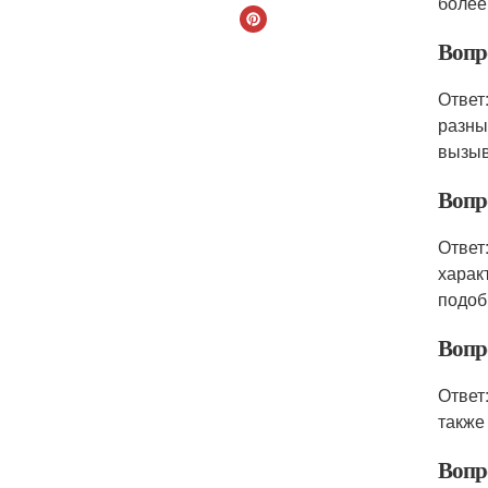
более
Вопр
Ответ
разны
вызыв
Вопр
Ответ
харак
подоб
Вопро
Ответ
также
Вопро