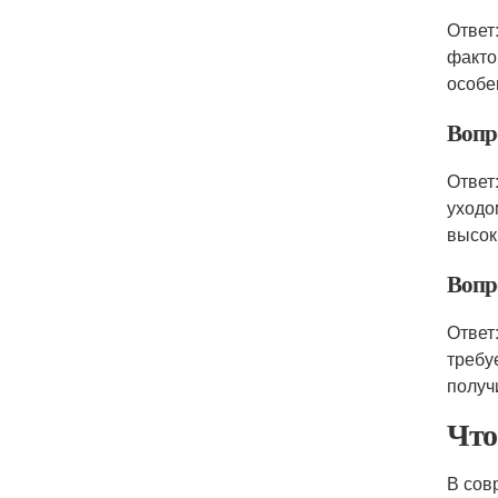
Ответ
факто
особе
Вопр
Ответ
уходо
высок
Вопр
Ответ
требу
получ
Что
В сов