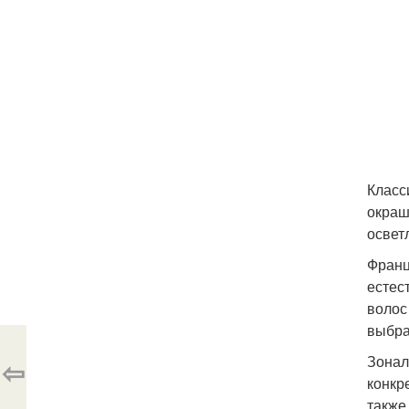
Класс
окраш
освет
Франц
естес
волос
выбра
Зонал
⇦
конкр
также