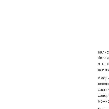
Калиф
балая
оттен
длите
Амери
локон
солне
совер
можно