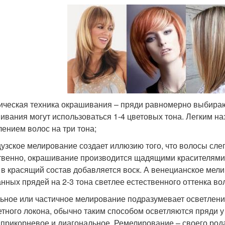
ическая техника окрашивания – пряди равномерно выбирают
ивания могут использоваться 1-4 цветовых тона. Легким 
лением волос на три тона;
узское мелирование создает иллюзию того, что волосы слег
твенно, окрашивание производится щадящими красителями
 в красящий состав добавляется воск. А венецианское мел
нных прядей на 2-3 тона светлее естественного оттенка во
ьное или частичное мелирование подразумевает осветлени
етного локона, обычно таким способом осветляются пряди у 
 прикорневое и диагональное. Ремелирование – своего ро