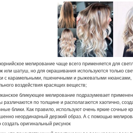
орнийское мелирование чаще всего применяется для светло
ж или шатуш, но для окрашивания используются только све
ки с карамельными, пшеничными и рыжеватыми нюансами, 
льного воздействия красящих веществ;
канское бликующее мелирование подразумевает применени
ы различаются по толщине и располагаются хаотично, созда
чные блики. Как правило, используют очень яркие сочные кра
шенно неординарный дерзкий образ. А с помощью мелиров
 создать оригинальный рисунок