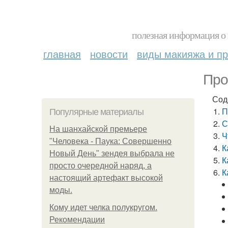
полезная информация о 
главная
новости
виды макияжа и пр
Про
Сод
П
Популярные материалы
С
На шанхайской премьере
Ч
"Человека - Паука: Совершенно
К
Новый День" зендея выбрала не
К
просто очередной наряд, а
К
настоящий артефакт высокой
моды.
Кому идет челка полукругом.
Рекомендации