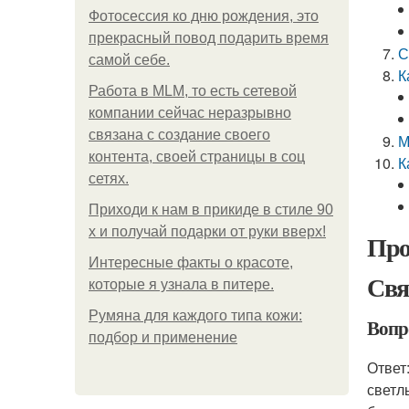
Фотосессия ко дню рождения, это
прекрасный повод подарить время
С
самой себе.
К
Работа в MLM, то есть сетевой
компании сейчас неразрывно
связана с создание своего
М
контента, своей страницы в соц
К
сетях.
Приходи к нам в прикиде в стиле 90
х и получай подарки от руки вверх!
Про
Интересные факты о красоте,
Свя
которые я узнала в питере.
Румяна для каждого типа кожи:
Вопро
подбор и применение
Ответ
светл