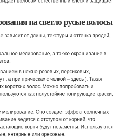
придаёт волосам естественный блеск и защищает
ования на светло русые волосы
зависит от длины, текстуры и оттенка прядей,
ральное мелирование, а также окрашивание в
етов.
ованием в нежно-розовых, персиковых,
 , а при прическах с челкой – здесь ). Такая
ых коротких волос. Можно попробовать и
пользуются как полустойкие тонирующие краски,
е мелирование. Оно создает эффект солнечных
вание ведется с отступом от корней, что
трастающие корни будут незаметны. Используются
ые, янтарные или ореховые.