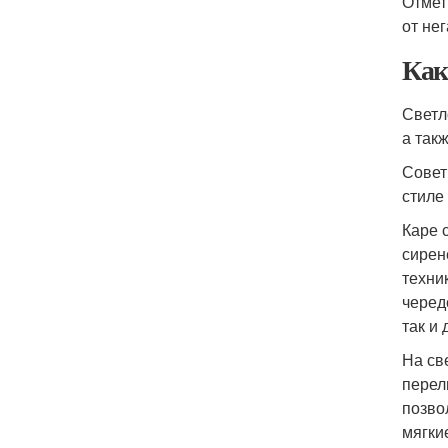
Отмет
от не
Как
Светл
а так
Совет
стиле
Каре 
сирене
техни
черед
так и
На св
перел
позво
мягки