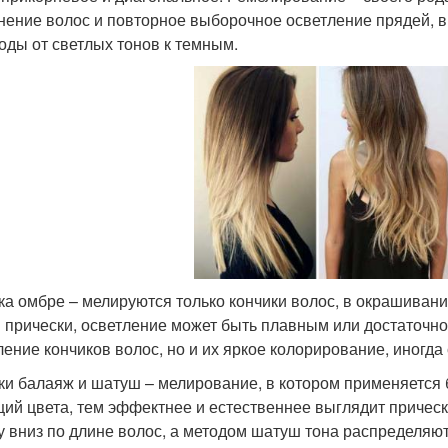
нение волос и повторное выборочное осветление прядей, в
оды от светлых тонов к темным.
ка омбре – мелируются только кончики волос, в окрашивани
 прически, осветление может быть плавным или достаточно
ление кончиков волос, но и их яркое колорирование, иногд
ки балаяж и шатуш – мелирование, в котором применяется 
ций цвета, тем эффектнее и естественнее выглядит причес
у вниз по длине волос, а методом шатуш тона распределяют