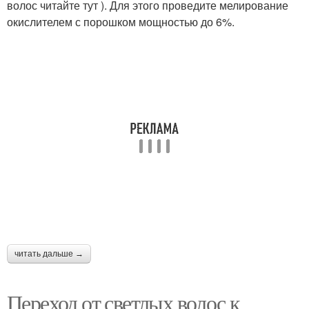
волос читайте тут ). Для этого проведите мелирование
окислителем с порошком мощностью до 6%.
Калифорнийское
Волосы для блондинок
мелирование
Классическое
Светлое мелирование
мелирование
Цветы для светлого
Специалист для
мелирования
светлого мелирования
читать дальше →
Оттенок для светлого
Мелирование на
мелирования
домашних условиях
Переход от светлых волос к