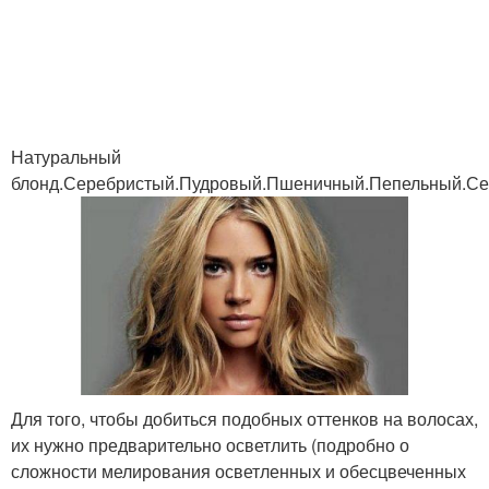
Волосы на домашних
Мелирование на
условиях
блондинку
Натуральный
блонд.Серебристый.Пудровый.Пшеничный.Пепельный.С
Мелирования для
Мелирование на рыжих
светлых волос
Мелирования на
Бразильское
светлых волосах
мелирование
Для того, чтобы добиться подобных оттенков на волосах,
Венецианское
Французское
их нужно предварительно осветлить (подробно о
мелирование
мелирование
сложности мелирования осветленных и обесцвеченных