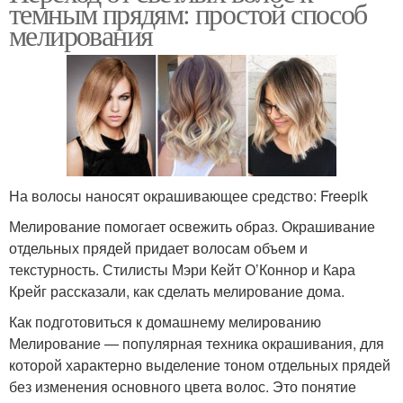
темным прядям: простой способ
мелирования
Осложнения при
Стрижка для светлых
светлом мелировании
волос
Крупное мелирование
Мелкое мелирование
На волосы наносят окрашивающее средство: Freepik
Мелирование помогает освежить образ. Окрашивание
Волосы в домашних
Цветное мелирование
отдельных прядей придает волосам объем и
условиях
текстурность. Стилисты Мэри Кейт О’Коннор и Кара
Крейг рассказали, как сделать мелирование дома.
Как подготовиться к домашнему мелированию
Противоположное
Одноразовое
Мелирование — популярная техника окрашивания, для
мелирование
мелирование
которой характерно выделение тоном отдельных прядей
без изменения основного цвета волос. Это понятие