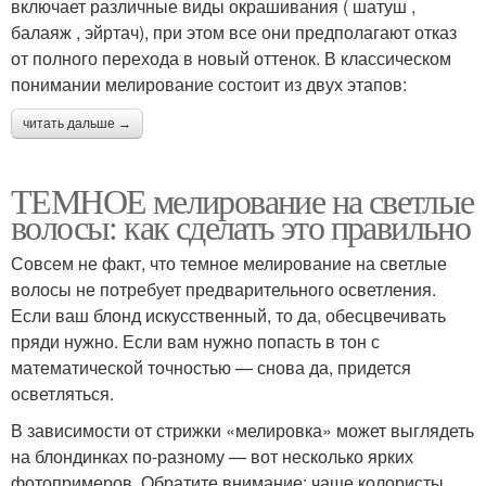
включает различные виды окрашивания ( шатуш ,
балаяж , эйртач), при этом все они предполагают отказ
Мелирование с
Тёмный волос
от полного перехода в новый оттенок. В классическом
помощью
понимании мелирование состоит из двух этапов:
читать дальше →
Кондиционеры для
Мелировка на светлые
светлых волос
волосы
ТЕМНОЕ мелирование на светлые
волосы: как сделать это правильно
Совсем не факт, что темное мелирование на светлые
Мелирование для
Обратное мелирование
волосы не потребует предварительного осветления.
светлых локонов
Если ваш блонд искусственный, то да, обесцвечивать
пряди нужно. Если вам нужно попасть в тон с
математической точностью — снова да, придется
Волос при обратной
осветляться.
Русые волосы
мелировке
В зависимости от стрижки «мелировка» может выглядеть
на блондинках по-разному — вот несколько ярких
фотопримеров. Обратите внимание: чаще колористы