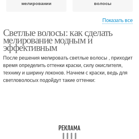
мелировании
волосы
Показать все
Светлые волосы: как сделать
Переход от светлых
Волос к темным прядям
мелирование модным и
волос
эффективным
После решения мелировать светлые волосы , приходит
время определить оттенки краски, силу окислителя,
Светлые пряди
Темное мелирование
технику и ширину локонов. Начнем с краски, ведь для
светловолосых подойдут такие оттенки:
Длинные волосы
Средние волосы
Волос при темном
Короткие волосы
мелировании