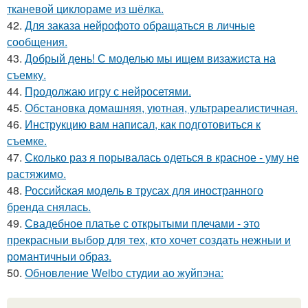
тканевой циклораме из шёлка.
42.
Для заказа нейрофото обращаться в личные
сообщения.
43.
Добрый день! С моделью мы ищем визажиста на
съемку.
44.
Продолжаю игру с нейросетями.
45.
Обстановка домашняя, уютная, ультрареалистичная.
46.
Инструкцию вам написал, как подготовиться к
съемке.
47.
Сколько раз я порывалась одеться в красное - уму не
растяжимо.
48.
Российская модель в трусах для иностранного
бренда снялась.
49.
Свадебное платье с открытыми плечами - это
прекрасныи выбор для тех, кто хочет создать нежныи и
романтичныи образ.
50.
Обновление Weibo студии ао жуйпэна: