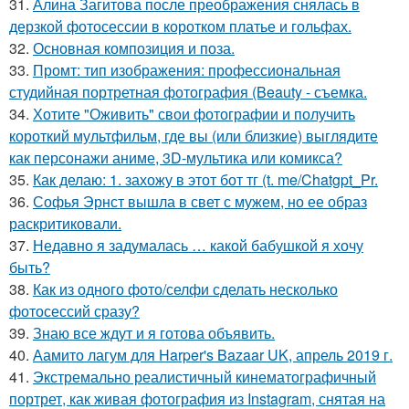
31.
Алина Загитова после преображения снялась в
дерзкой фотосессии в коротком платье и гольфах.
32.
Основная композиция и поза.
33.
Промт: тип изображения: профессиональная
студийная портретная фотография (Beauty - съемка.
34.
Хотите "Оживить" свои фотографии и получить
короткий мультфильм, где вы (или близкие) выглядите
как персонажи аниме, 3D-мультика или комикса?
35.
Как делаю: 1. захожу в этот бот тг (t. me/Chatgpt_Pr.
36.
Софья Эрнст вышла в свет с мужем, но ее образ
раскритиковали.
37.
Недавно я задумалась … какой бабушкой я хочу
быть?
38.
Как из одного фото/селфи сделать несколько
фотосессий сразу?
39.
Знаю все ждут и я готова объявить.
40.
Аамито лагум для Harper's Bazaar UK, апрель 2019 г.
41.
Экстремально реалистичный кинематографичный
портрет, как живая фотография из Instagram, снятая на