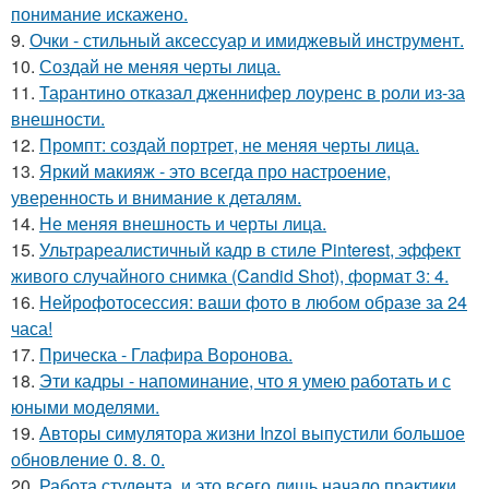
понимание искажено.
9.
Очки - стильный аксессуар и имиджевый инструмент.
10.
Создай не меняя черты лица.
11.
Тарантино отказал дженнифер лоуренс в роли из-за
внешности.
12.
Промпт: создай портрет, не меняя черты лица.
13.
Яркий макияж - это всегда про настроение,
уверенность и внимание к деталям.
14.
Не меняя внешность и черты лица.
15.
Ультрареалистичный кадр в стиле Pinterest, эффект
живого случайного снимка (Candid Shot), формат 3: 4.
16.
Нейрофотосессия: ваши фото в любом образе за 24
часа!
17.
Прическа - Глафира Воронова.
18.
Эти кадры - напоминание, что я умею работать и с
юными моделями.
19.
Авторы симулятора жизни Inzoi выпустили большое
обновление 0. 8. 0.
20.
Работа студента, и это всего лишь начало практики,