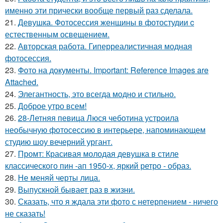
именно эти прически вообще первый раз сделала.
21.
Девушка. Фотосессия женщины в фотостудии c
естественным освещением.
22.
Авторская работа. Гиперреалистичная модная
фотосессия.
23.
Фото на документы. Important: Reference Images are
Attached.
24.
Элегантность, это всегда модно и стильно.
25.
Доброе утро всем!
26.
28-Летняя певица Люся чеботина устроила
необычную фотосессию в интерьере, напоминающем
студию шоу вечерний ургант.
27.
Промт: Красивая молодая девушка в стиле
классического пин -ап 1950-х, яркий ретро - образ.
28.
Не меняй черты лица.
29.
Выпускной бывает раз в жизни.
30.
Сказать, что я ждала эти фото с нетерпением - ничего
не сказать!