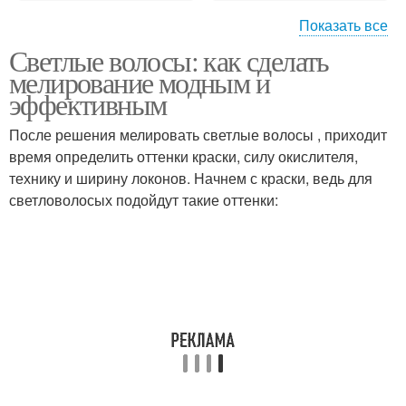
Показать все
Светлые волосы: как сделать
Оттенок для
Материалы для
мелирование модным и
мелирования
мелирования
эффективным
После решения мелировать светлые волосы , приходит
Материал для
Мелирования на
время определить оттенки краски, силу окислителя,
мелирования
короткие волосы
технику и ширину локонов. Начнем с краски, ведь для
светловолосых подойдут такие оттенки:
Противопоказания к
Мелирования в
мелированию
зависимости
Мелирования для
светлых волос