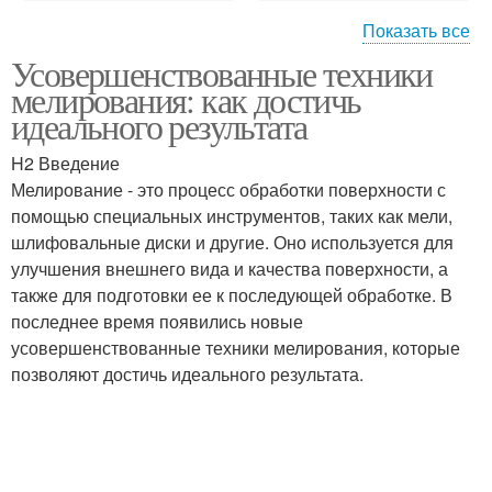
Показать все
Усовершенствованные техники
Мелирования на
Противопоказания к
мелирования: как достичь
короткие волосы
мелированию
идеального результата
H2 Введение
Мелирования в
Инструмент для
Мелирование - это процесс обработки поверхности с
зависимости
мелирования
помощью специальных инструментов, таких как мели,
шлифовальные диски и другие. Оно используется для
улучшения внешнего вида и качества поверхности, а
также для подготовки ее к последующей обработке. В
Дизайн для
Цветы для
последнее время появились новые
мелирования
мелирования
усовершенствованные техники мелирования, которые
позволяют достичь идеального результата.
Мелирования в
Мельницы при
домашних условиях
мелировании