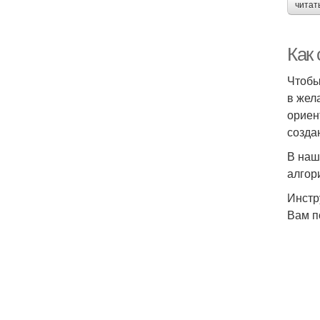
читат
Как 
Чтобы
в жел
ориен
созда
В наш
алгор
Инстр
Вам п