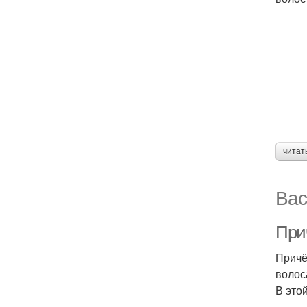
читат
Вас
При
Причё
волос
В это