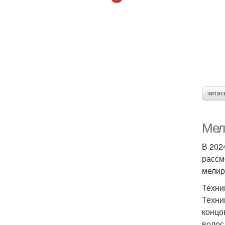
читат
Мел
В 202
рассм
мелир
Техни
Техни
концо
волос