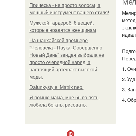
Мел
Прическа - не просто волосы, а
Мелир
мощный инструмент вашего стиля!
метод
Мужской гардероб: 6 вещей,
экскл
которые нравятся женщинам
идеал
На шанхайской премьере
"Человека - Паука: Совершенно
Подго
Новый День" зендея выбрала не
Перед
просто очередной наряд, а
1. Оч
настоящий артефакт высокой
моды.
2. Уд
Dafunkystyle. Matrix neo.
3. За
Я помню мама, мне было пять,
4. Об
любила бегать, рисовать.