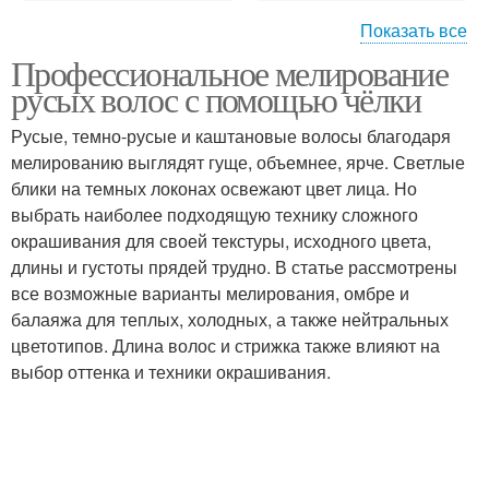
Показать все
Профессиональное мелирование
Рекомендации для
Мелирования для
русых волос с помощью чёлки
мелирования
русых волос
Русые, темно-русые и каштановые волосы благодаря
мелированию выглядят гуще, объемнее, ярче. Светлые
Мелирования на русые
Одежда для
блики на темных локонах освежают цвет лица. Но
волосы
мелирования
выбрать наиболее подходящую технику сложного
окрашивания для своей текстуры, исходного цвета,
длины и густоты прядей трудно. В статье рассмотрены
все возможные варианты мелирования, омбре и
Материал для
Мельницы при
балаяжа для теплых, холодных, а также нейтральных
мелирования
мелировании
цветотипов. Длина волос и стрижка также влияют на
выбор оттенка и техники окрашивания.
Цветы для
Мастер-класс по
мелирования
мелированию