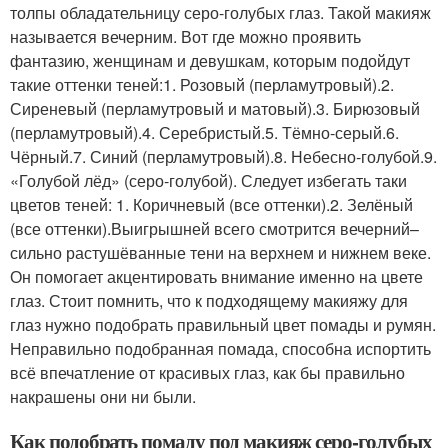
толпы обладательницу серо-голубых глаз. Такой макияж
называется вечерним. Вот где можно проявить
фантазию, женщинам и девушкам, которым подойдут
такие оттенки теней:1. Розовый (перламутровый).2.
Сиреневый (перламутровый и матовый).3. Бирюзовый
(перламутровый).4. Серебристый.5. Тёмно-серый.6.
Чёрный.7. Синий (перламутровый).8. Небесно-голубой.9.
«Голубой лёд» (серо-голубой). Следует избегать таки
цветов теней: 1. Коричневый (все оттенки).2. Зелёный
(все оттенки).Выигрышней всего смотрится вечерний–
сильно растушёванные тени на верхнем и нижнем веке.
Он помогает акцентировать внимание именно на цвете
глаз. Стоит помнить, что к подходящему макияжу для
глаз нужно подобрать правильный цвет помады и румян.
Неправильно подобранная помада, способна испортить
всё впечатление от красивых глаз, как бы правильно
накрашены они ни были.
Как подобрать помаду под макияж серо-голубых