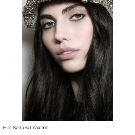
Elie Saab © imaxtree