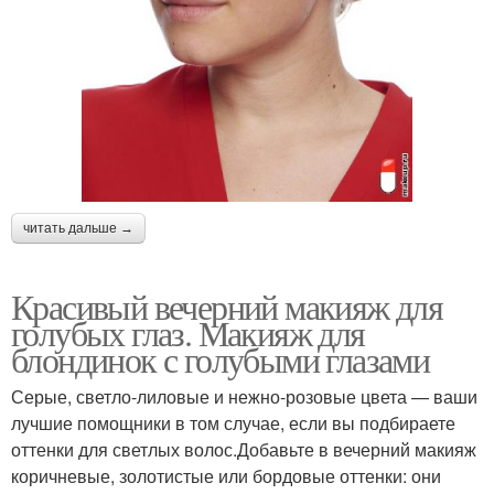
макияж
прическу
Стилист по прическам и
Макияж для брюнетки
макияжу
читать дальше →
Повседневный макияж
Светлокожие девушки
Красивый вечерний макияж для
голубых глаз. Макияж для
блондинок с голубыми глазами
Макияж для
Свадебный макияж
зеленоглазых брюнеток
Серые, светло-лиловые и нежно-розовые цвета — ваши
лучшие помощники в том случае, если вы подбираете
оттенки для светлых волос.Добавьте в вечерний макияж
коричневые, золотистые или бордовые оттенки: они
Макияж на осенний бал
Макияж на бал