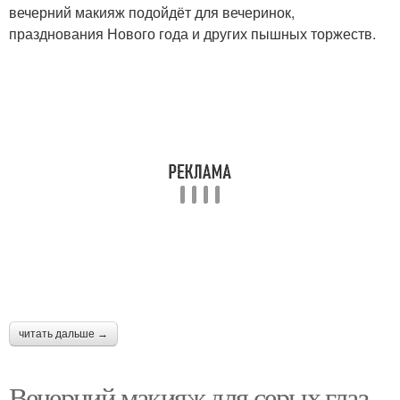
вечерний макияж подойдёт для вечеринок,
Макияж в домашних
празднования Нового года и других пышных торжеств.
Тенденции в макияже
условиях
Макияж для лица
Макияж для щек
Макияж для губ-как
Модный макияж
Образ макияж и
Макияж для брюнеток
прическа
читать дальше →
Вечерний макияж для серых глаз.