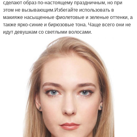
сделают образ по-настоящему праздничным, но при
этом не вызывающим.Избегайте использовать в
макияже насыщенные фиолетовые и зеленые оттенки, а
также ярко-синие и бирюзовые тона. Чаще всего они не
Осенний макияж
Макияж для детей
идут девушкам со светлыми волосами.
Цвета для новогоднего
Новогодний макияж
макияжа
Бирюзово-золотистый
Стильные прически и
макияж
макияж
Макияж с челкой
Макияж для карих глаз