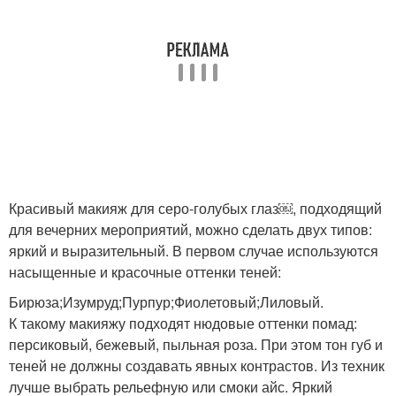
Фотоинструкция по
Косметики для макияжа
вечернему макияжу
Косметика в макияже
Набор для макияжа
Красивый макияж для серо-голубых глаз￼, подходящий
Макияж в коричневых
для вечерних мероприятий, можно сделать двух типов:
Макияж для глаз
тонах
яркий и выразительный. В первом случае используются
насыщенные и красочные оттенки теней:
Бирюза;Изумруд;Пурпур;Фиолетовый;Лиловый.
К такому макияжу подходят нюдовые оттенки помад:
Яркий макияж
Макияж на новый год
персиковый, бежевый, пыльная роза. При этом тон губ и
теней не должны создавать явных контрастов. Из техник
лучше выбрать рельефную или смоки айс. Яркий