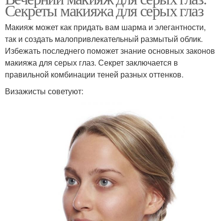
Секреты макияжа для серых глаз
Мастер причесок и
Макияж под прическу
макияжа
Макияж может как придать вам шарма и элегантности,
так и создать малопривлекательный размытый облик.
Избежать последнего поможет знание основных законов
Макияж с черным
Макияж на черные
макияжа для серых глаз. Секрет заключается в
волосом
волосы
правильной комбинации теней разных оттенков.
Визажисты советуют:
Маникюр педикюр
Модный макияж и
макияж прическа
прическа
Макияж в стиле
Гранж в макияже
Свадебные прически и
Сделать макияж