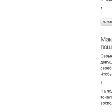
1
читат
Мак
пош
Серые
девуш
сереб
Чтобы
1
На по
тонал
воспо