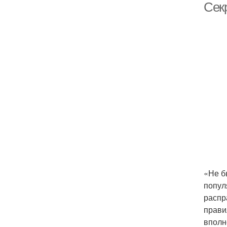
Сек
«Не б
попул
распр
прави
вполн