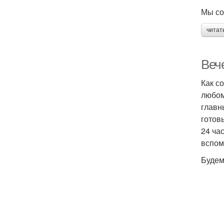
Мы со
читат
Веч
Как с
любом
главн
готов
24 ча
вспом
Будем