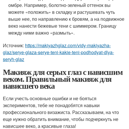
омбре. Например, болотно-зеленый оттенок вы
можете «положить» в складку и растушевать чуть
выше нее, по направлению к бровям, а на подвижное
веко нанести бежевые тени с шиммером. Границу
между ними важно «размыть».
Источник:
https://makiyazhglaz.com/vidy-makiyazha-
glaz/serye-glaza-serye-teni-kakie-teni-podhodyat-dlya-
seryh-glaz
Макияж для серых глаз с нависшим
веком. Правильный макияж для
нависшего века
Если учесть основные ошибки и не бояться
экспериментов, тебе не понадобятся навыки
профессионального визажиста. Рассказываем, на что
еще нужно обратить внимание, чтобы подчеркнуть не
нависшее веко, а красивые глаза!