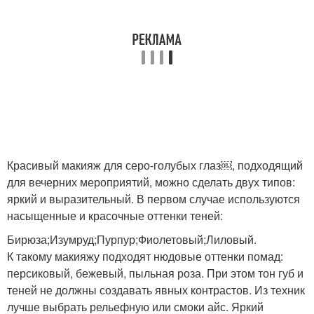
Фотоинструкция по
Косметики для макияжа
вечернему макияжу
Серые глаза
Глаз перед торжеством
Красивый макияж для серо-голубых глаз￼, подходящий
для вечерних мероприятий, можно сделать двух типов:
Палитра для серых глаз
яркий и выразительный. В первом случае используются
насыщенные и красочные оттенки теней:
Бирюза;Изумруд;Пурпур;Фиолетовый;Лиловый.
К такому макияжу подходят нюдовые оттенки помад:
персиковый, бежевый, пыльная роза. При этом тон губ и
теней не должны создавать явных контрастов. Из техник
лучше выбрать рельефную или смоки айс. Яркий