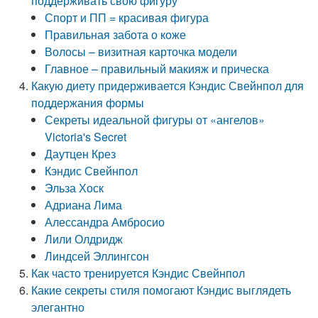
поддерживать свою фигуру
Спорт и ПП = красивая фигура
Правильная забота о коже
Волосы – визитная карточка модели
Главное – правильный макияж и прическа
Какую диету придерживается Кэндис Свейнпол для
поддержания формы
Секреты идеальной фигуры от «ангелов»
Victoria's Secret
Даутцен Крез
Кэндис Свейнпол
Эльза Хоск
Адриана Лима
Алессандра Амбросио
Лили Олдридж
Линдсей Эллингсон
Как часто тренируется Кэндис Свейнпол
Какие секреты стиля помогают Кэндис выглядеть
элегантно