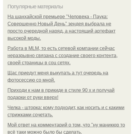
Популярные материалы
На шанхайской премьере "Человека - Паука:
Совершенно Новый День" зендея выбрала не
просто очередной наряд, а настоящий артефакт
высокой моды.
Работа в MLM, то есть сетевой компании сейчас
неразрывно связана с создание своего контента,
своей страницы в соц сетях.
Щас приедут меня выкупать а тут очередь на
фотосессию со мной.
Приходи к нам в прикиде в стиле 90 х и получай
подарки от руки вверх!
Челка - шторка: кому подходит, как носить и с какими
стрижками сочетать.
Мой ответ на комментарий о том, что "ну маникюр то
всё таки можно было бы сделать.