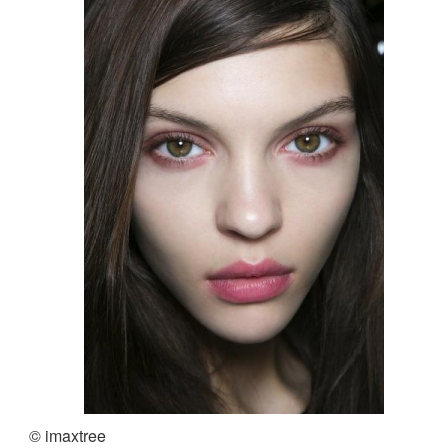
© imaxtree