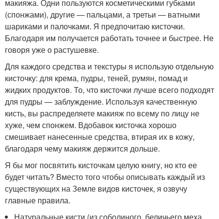
макияжа. Одни пользуются косметическими губками
(спонжами), другие — пальцами, а третьи — ватными
шариками и палочками. Я предпочитаю кисточки.
Благодаря им получается работать точнее и быстрее. Не
говоря уже о растушевке.
Для каждого средства и текстуры я использую отдельную
кисточку: для крема, пудры, теней, румян, помад и
жидких продуктов. То, что кисточки лучше всего подходят
для пудры — заблуждение. Используя качественную
кисть, вы распределяете макияж по всему по лицу не
хуже, чем спонжем. Вдобавок кисточка хорошо
смешивает нанесенные средства, втирая их в кожу,
благодаря чему макияж держится дольше.
Я бы мог посвятить кисточкам целую книгу, но кто ее
будет читать? Вместо того чтобы описывать каждый из
существующих на Земле видов кисточек, я озвучу
главные правила.
Натуральные кисти (из соболиного, беличьего меха,