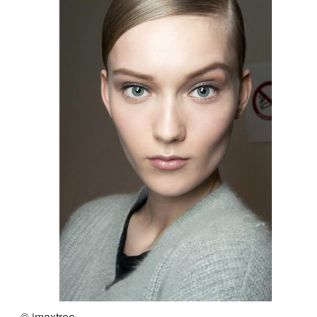
© imaxtree