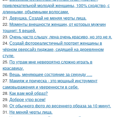
привлекательной молодой женщины, 100% сходство, с
длинными, объемными волосами.
21.
Девушка. Создай не меняя черты лица.
22.
Моменты внешности женщин, от которых мужчин
тошнит: 5 вещей.
23.
Очень часто слышу, лена очень красиво, но это не я.
24.
Создай фотореалистичный портрет женщины в
чёрном оверсайз пиджаке, сидящей на деревянном
стуле.
25.
По утрам мне невероятно сложно играть в
красавицу.
26.
Вещь, меняющее состояние за секунду ….
27.
Макияж и прическа - это мощный инструмент
самовыражения и уверенности в себе.
28.
Как вам мой образ?
29.
Доброе утро всем!
30.
От обычного фото до весеннего образа за 10 минут.
31.
Не меняй черты лица.