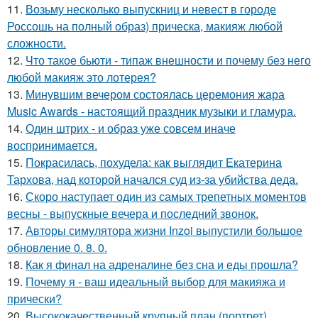
11.
Возьму несколько выпускниц и невест в городе
Россошь на полный образ) прическа, макияж любой
сложности.
12.
Что такое бьюти - типаж внешности и почему без него
любой макияж это лотерея?
13.
Минувшим вечером состоялась церемония жара
Music Awards - настоящий праздник музыки и гламура.
14.
Один штрих - и образ уже совсем иначе
воспринимается.
15.
Покрасилась, похудела: как выглядит Екатерина
Тархова, над которой начался суд из-за убийства деда.
16.
Скоро наступает один из самых трепетных моментов
весны - выпускные вечера и последний звонок.
17.
Авторы симулятора жизни Inzoi выпустили большое
обновление 0. 8. 0.
18.
Как я финал на адреналине без сна и еды прошла?
19.
Почему я - ваш идеальный выбор для макияжа и
прически?
20.
Высококачественный крупный план (портрет)