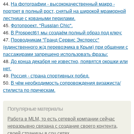
44.
На фотографии - высококачественный макро -
портрет в полный рост, снятый на широкой мраморной
лестнице с коваными перилами.
45.
Фотопроект. "Russian Chic".
46.
В Prospect61 мы создаём полный образ под ключ:
47.
Проводникам "Гранд Сервис Экспресс"
(единственного ж/д перевозчика в Крым) при общении с
пассажирами запрещено использовать фразы:
48.
До конца декабря не известно, появятся окошки или
нет.
49.
Россия - страна спортивных побед.
50.
В чём необходимость сопровождения визажиста/
стилиста по прическам.
Популярные материалы
Работа в MLM, то есть сетевой компании сейчас
неразрывно связана с создание своего контента,
своей страницы в соц сетях.