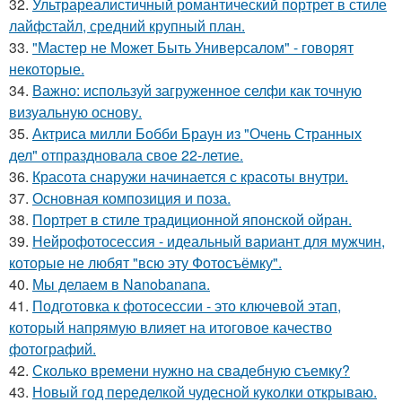
32.
Ультрареалистичный романтический портрет в стиле
лайфстайл, средний крупный план.
33.
"Мастер не Может Быть Универсалом" - говорят
некоторые.
34.
Важно: используй загруженное селфи как точную
визуальную основу.
35.
Актриса милли Бобби Браун из "Очень Странных
дел" отпраздновала свое 22-летие.
36.
Красота снаружи начинается с красоты внутри.
37.
Основная композиция и поза.
38.
Портрет в стиле традиционной японской ойран.
39.
Нейрофотосессия - идеальный вариант для мужчин,
которые не любят "всю эту Фотосъёмку".
40.
Мы делаем в Nanobanana.
41.
Подготовка к фотосессии - это ключевой этап,
который напрямую влияет на итоговое качество
фотографий.
42.
Сколько времени нужно на свадебную съемку?
43.
Новый год переделкой чудесной куколки открываю.