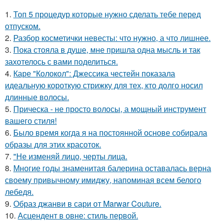
1.
Топ 5 процедур которые нужно сделать тебе перед
отпуском.
2.
Разбор косметички невесты: что нужно, а что лишнее.
3.
Пока стояла в душе, мне пришла одна мысль и так
захотелось с вами поделиться.
4.
Каре "Колокол": Джессика честейн показала
идеальную короткую стрижку для тех, кто долго носил
длинные волосы.
5.
Прическа - не просто волосы, а мощный инструмент
вашего стиля!
6.
Было время когда я на постоянной основе собирала
образы для этих красоток.
7.
"Не изменяй лицо, черты лица.
8.
Многие годы знаменитая балерина оставалась верна
своему привычному имиджу, напоминая всем белого
лебедя.
9.
Образ джанви в сари от Marwar Couture.
10.
Асцендент в овне: стиль первой.