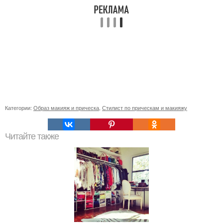
Категории:
Образ макияж и прическа
,
Стилист по прическам и макияжу
Читайте также