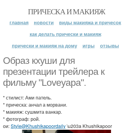
ПРИЧЕСКА И МАКИЯЖ
главная
новости
виды макияжа и причесок
как делать прически и макияж
прически и макияж на дому
игры
отзывы
Образ кхуши для
презентации трейлера к
фильму "Loveyapa".
* стилист: Ами патель.
* прическа: анчал а морвани.
* макияж: сушмита ванкар.
* фотограф: рой.
ои:
Style@Khushikapoordaily
\u203a Khushikapoor