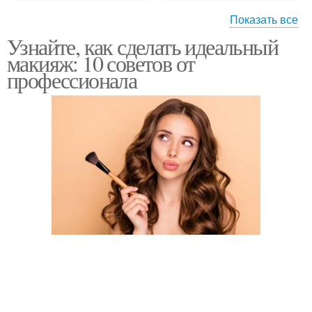
Показать все
Узнайте, как сделать идеальный
Черные глаза
Яркие глаза
макияж: 10 советов от
профессионала
Круги под глазами
Глаз в россии
Глаз в мире
Глаз по редкости
Фиолетовые глаза
Розовые глаза