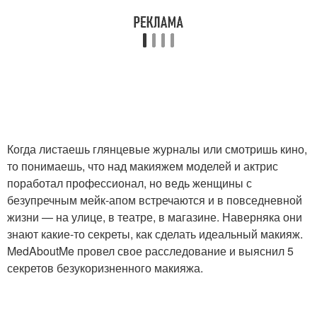
Глаз для весеннего
Глаз без стрелок
настроения
Макияж для зеленых
Макияж для глаз
глаз
Когда листаешь глянцевые журналы или смотришь кино,
то понимаешь, что над макияжем моделей и актрис
Макияж для черных
поработал профессионал, но ведь женщины с
Макияж для карих глаз
глаз
безупречным мейк-апом встречаются и в повседневной
жизни — на улице, в театре, в магазине. Наверняка они
знают какие-то секреты, как сделать идеальный макияж.
MedAboutMe провел свое расследование и выяснил 5
Глаз со стрелками
Идеи для глаз
секретов безукоризненного макияжа.