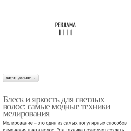
Глаза с желтым
Глаза с красным
подтоном
Глаза с зеленым
Макияж для голубых
подтоном
глаз
Макияж для светло-
Глаз по цвету
карих глаз
читать дальше →
Блеск и яркость для светлых
волос: самые модные техники
мелирования
Мелирование – это один из самых популярных способов
изменения цвета волос. Эта техника позволяет создать