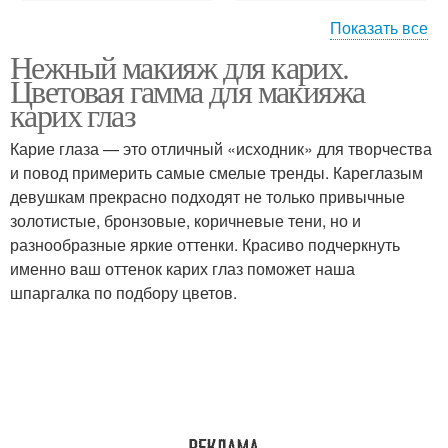
Показать все
Нежный макияж для карих.
Макияж для зеленых
Глаз со стрелками
Цветовая гамма для макияжа
глаз
карих глаз
Карие глаза — это отличный «исходник» для творчества
Макияж для голубых
Макияж для светло-
и повод примерить самые смелые тренды. Кареглазым
глаз
карих глаз
девушкам прекрасно подходят не только привычные
золотистые, бронзовые, коричневые тени, но и
разнообразные яркие оттенки. Красиво подчеркнуть
именно ваш оттенок карих глаз поможет наша
Глаз по цвету
Черный с красным
шпаргалка по подбору цветов.
Макияж с красными
Тени для карих глаз