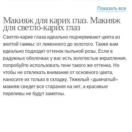
Показать все
Макияж для карих глаз. Макияж
Глаза с зеленым
Глаза с красным
для светло-карих глаз
подтоном
Светло-карие глаза идеально подчеркивают цвета из
желтой гаммы: от лимонного до золотого. Также вам
идеально подходит оттенок пыльной розы. Если в
Глаз со стрелками
радужных оболочках у вас есть золотистые вкрапления,
попробуйте использовать тени такого же оттенка. Но
чтобы не отвлекать внимание от основного цвета,
наносите их только в складку. Тяжелый «дымчатый»
макияж сведет все старания на нет, а красивые
переливы не будут заметны.