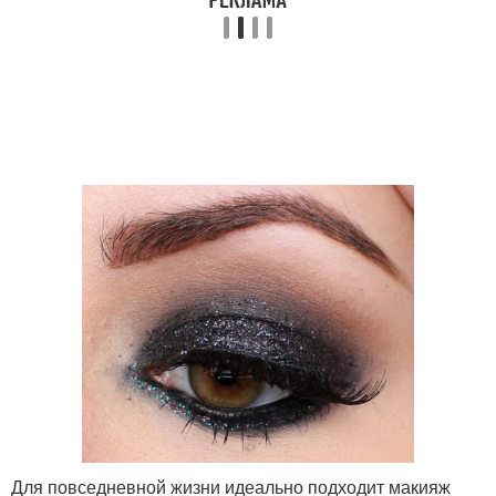
Глаза с желтым
Стрелки в течение
подтоном
Глаза с зеленым
Глаза с красным
подтоном
Макияж для голубых
Макияж для светло-
глаз
карих глаз
Глаз по цвету
Для повседневной жизни идеально подходит макияж