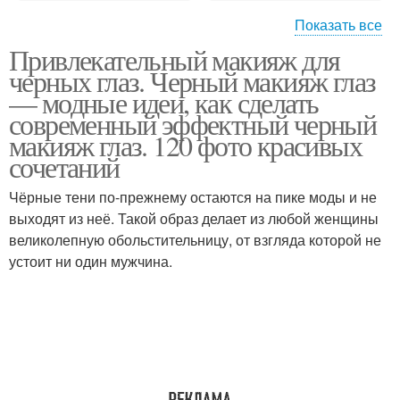
Показать все
Привлекательный макияж для
Стрелки для глаз
Идеи для глаз
черных глаз. Черный макияж глаз
— модные идеи, как сделать
современный эффектный черный
макияж глаз. 120 фото красивых
Макияж для зеленых
сочетаний
Макияж для глаз
глаз
Чёрные тени по-прежнему остаются на пике моды и не
выходят из неё. Такой образ делает из любой женщины
великолепную обольстительницу, от взгляда которой не
Макияж со стрелкой
Стрелки на глазах
устоит ни один мужчина.
Стрелки с разными
Классические стрелки
формами