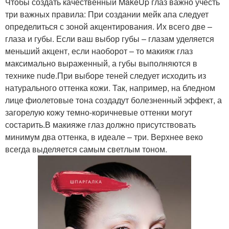
Чтобы создать качественный MakeUp глаз важно учесть
три важных правила: При создании мейк апа следует
определиться с зоной акцентирования. Их всего две –
глаза и губы. Если ваш выбор губы – глазам уделяется
меньший акцент, если наоборот – то макияж глаз
максимально выраженный, а губы выполняются в
технике nude.При выборе теней следует исходить из
натурального оттенка кожи. Так, например, на бледном
лице фиолетовые тона создадут болезненный эффект, а
загорелую кожу темно-коричневые оттенки могут
состарить.В макияже глаз должно присутствовать
минимум два оттенка, в идеале – три. Верхнее веко
всегда выделяется самым светлым тоном.