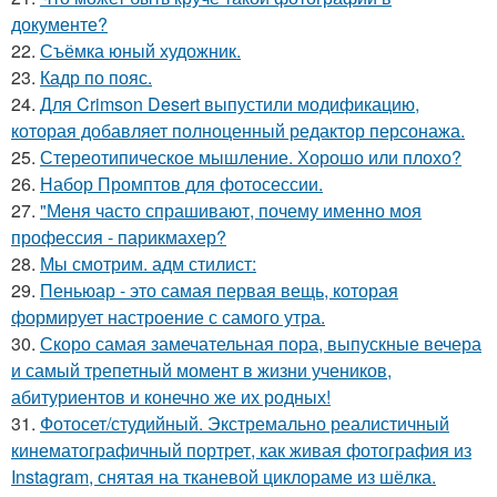
документе?
22.
Съёмка юный художник.
23.
Кадр по пояс.
24.
Для Crimson Desert выпустили модификацию,
которая добавляет полноценный редактор персонажа.
25.
Стереотипическое мышление. Хорошо или плохо?
26.
Набор Промптов для фотосессии.
27.
"Меня часто спрашивают, почему именно моя
профессия - парикмахер?
28.
Мы смотрим. адм стилист:
29.
Пеньюар - это самая первая вещь, которая
формирует настроение с самого утра.
30.
Скоро самая замечательная пора, выпускные вечера
и самый трепетный момент в жизни учеников,
абитуриентов и конечно же их родных!
31.
Фотосет/студийный. Экстремально реалистичный
кинематографичный портрет, как живая фотография из
Instagram, снятая на тканевой циклораме из шёлка.