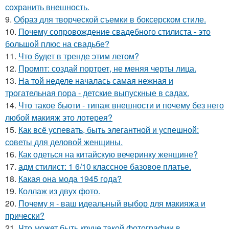
сохранить внешность.
9.
Образ для творческой съемки в боксерском стиле.
10.
Почему сопровождение свадебного стилиста - это
большой плюс на свадьбе?
11.
Что будет в тренде этим летом?
12.
Промпт: создай портрет, не меняя черты лица.
13.
На той неделе началась самая нежная и
трогательная пора - детские выпускные в садах.
14.
Что такое бьюти - типаж внешности и почему без него
любой макияж это лотерея?
15.
Как всё успевать, быть элегантной и успешной:
советы для деловой женщины.
16.
Как одеться на китайскую вечеринку женщине?
17.
адм стилист: 1 6/10 классное базовое платье.
18.
Какая она мода 1945 года?
19.
Коллаж из двух фото.
20.
Почему я - ваш идеальный выбор для макияжа и
прически?
21.
Что может быть круче такой фотографии в