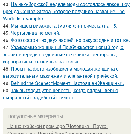
43.
На нью-йоркской неделе моды состоялось яркое шоу
бренда Collina Strada, которое получило название The
World Is a Vampire.
44.
Мы ищем визажиста (макияж + прическа) на 15.
45.
Черты лица не меняй.
46.
Фото состоит из двух частей, но ракурс один и тот же.
47.
Уважаемые женщины! Приближается новый год, а
значит впереди прздничгые вечеринки, рестораны,
корпоративы, семейные застолья.
48.
Промт на фото изображена молодая женщина с
выразительным макияжем и элегантной причёской.
49.
Behind the Scene: "Момент Настоящей Женщины".
50.
Так выглядит утро невесты, когда рядом - верно
выбранный свадебный стилист.
Популярные материалы
На шанхайской премьере "Человека - Паука:
Совершенно Новый День" зендея выбрала не