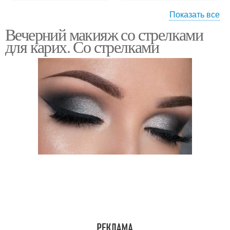
Показать все
Вечерний макияж со стрелками
Стрелки с разными
Классические стрелки
для карих. Со стрелками
формами
Макияж с мягкими
Стрелки для глаз
стрелками
Стрелки с палеткой