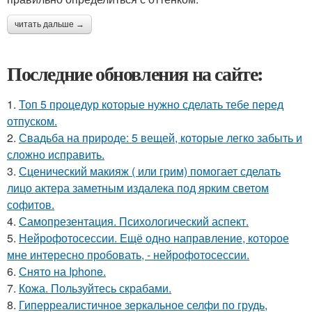
читать дальше →
Последние обновления на сайте:
1.
Топ 5 процедур которые нужно сделать тебе перед
отпуском.
2.
Свадьба на природе: 5 вещей, которые легко забыть и
сложно исправить.
3.
Сценический макияж ( или грим) помогает сделать
лицо актера заметным издалека под ярким светом
софитов.
4.
Самопрезентация. Психологический аспект.
5.
Нейрофотосессии. Ещё одно направление, которое
мне интересно пробовать, - нейрофотосессии.
6.
Снято на Iphone.
7.
Кожа. Пользуйтесь скрабами.
8.
Гиперреалистичное зеркальное селфи по грудь,