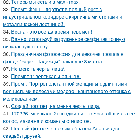
32.
Теперь мы есть и в мах - max.
33.
Промт: Фэшн - портрет в полный рост в
индустриальном коридоре с кирпичными стенами и
металлической лестницей.
34.
Весна - это всегда время перемен!
35.
Важно: используй загруженное селфи как точную
визуальную основу.
36.
Праздничная фотосессия для девочек прошла в
фонде "Берег Надежды" накануне 8 марта.
37.
Не менять черты лица\.
38.
Промпт 1: вертикальная 9: 16.
39.
Промт. Портрет элегантной женщины с длинными
волнистыми волосами медово - каштанового оттенка с
мелированием.
40.
Создай портрет, на меняя черты лица.
41.
170226: мне жаль Хо юнджин из Le Ssserafim из-за её
волос, макияжа и команды стилистов.
42.
Полный фотосет с новым образом Ананьи для
свадьбы друзей.