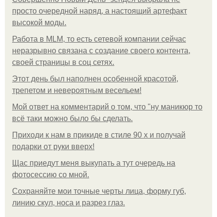
просто очередной наряд, а настоящий артефакт
высокой моды.
Работа в MLM, то есть сетевой компании сейчас
неразрывно связана с создание своего контента,
своей страницы в соц сетях.
Этот день был наполнен особенной красотой,
трепетом и невероятным весельем!
Мой ответ на комментарий о том, что "ну маникюр то
всё таки можно было бы сделать.
Приходи к нам в прикиде в стиле 90 х и получай
подарки от руки вверх!
Щас приедут меня выкупать а тут очередь на
фотосессию со мной.
Сохраняйте мои точные черты лица, форму губ,
линию скул, носа и разрез глаз.