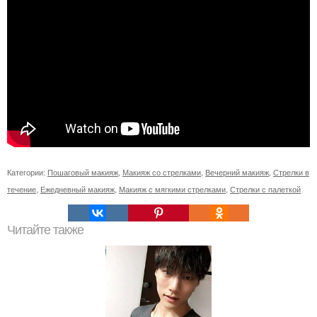
Категории:
Пошаговый макияж
,
Макияж со стрелками
,
Вечерний макияж
,
Стрелки в
течение
,
Ежедневный макияж
,
Макияж с мягкими стрелками
,
Стрелки с палеткой
Читайте также